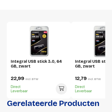
Productformaat
Lengte
145 mm
Breedte
100 mm
Hoogte
12 mm
Gewicht
20 g
Integral USB stick 3.0, 64
Integral USB stick 
Verpakking
GB, zwart
GB, zwart
22,99
12,79
Per stuk
incl. BTW
incl. BTW
Direct
Direct
Hoeveelheid:
1 stuk
Leverbaar
Leverbaar
Breedte:
100 millimeter
Gerelateerde Producten
Hoogte:
12 millimeter