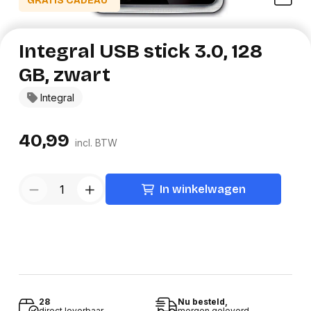
GRATIS CADEAU*
Integral USB stick 3.0, 128
GB, zwart
Integral
40,99
incl. BTW
In winkelwagen
28
Nu besteld,
direct leverbaar
morgen geleverd