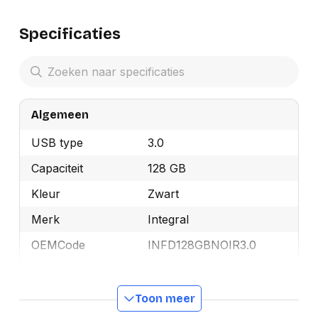
Specificaties
Algemeen
USB type
3.0
Capaciteit
128 GB
Kleur
Zwart
Merk
Integral
OEMCode
INFD128GBNOIR3.0
Manufacturer Part
INFD128GBNOIR3.0
Number
Toon meer
GTIN
5055288422964