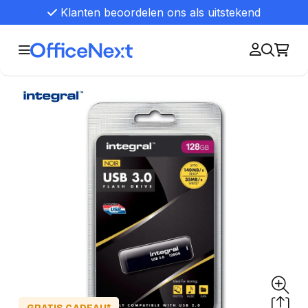
Klanten beoordelen ons als uitstekend