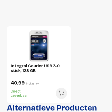
Lengte:
145 millimeter
Gewicht:
20 gram
Per doos
Hoeveelheid:
1 stuk
Breedte:
-
Hoogte:
-
Lengte:
-
Integral Courier USB 3.0
stick, 128 GB
Gewicht:
-
40,99
incl. BTW
Direct
Leverbaar
Alternatieve Producten