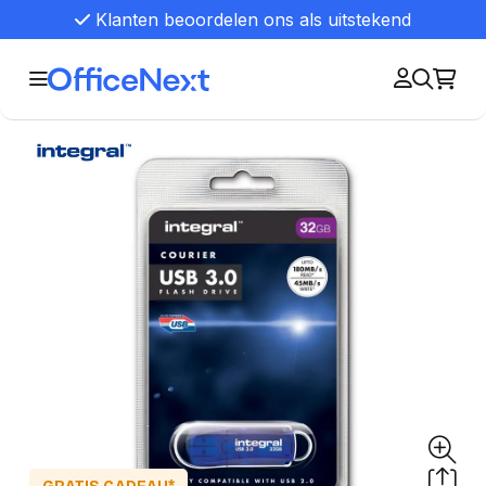
Klanten beoordelen ons als uitstekend