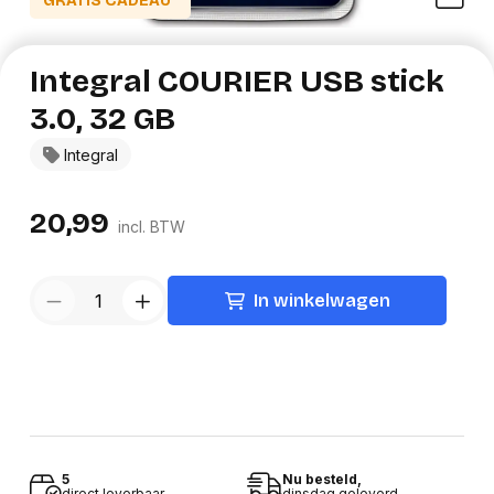
GRATIS CADEAU*
Integral COURIER USB stick
3.0, 32 GB
Integral
20,99
incl. BTW
In winkelwagen
5
Nu besteld,
direct leverbaar
dinsdag geleverd