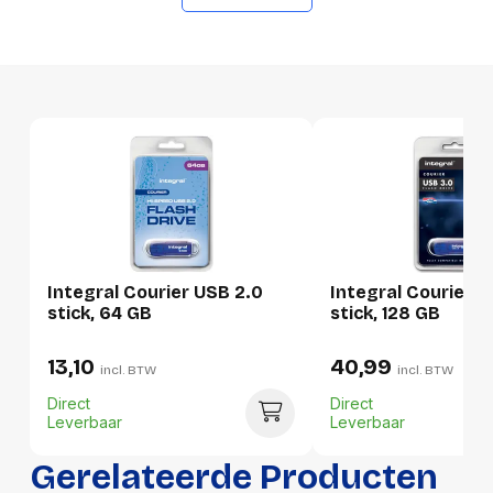
GTIN
5055288417465
Productformaat
Lengte
167 mm
Breedte
97 mm
Hoogte
12 mm
Gewicht
21 g
Integral Courier USB 2.0
Integral Courier U
Verpakking
stick, 64 GB
stick, 128 GB
13,10
40,99
Per stuk
incl. BTW
incl. BTW
Direct
Direct
Hoeveelheid:
1 stuk
Leverbaar
Leverbaar
Breedte:
97 millimeter
Gerelateerde Producten
Hoogte:
12 millimeter