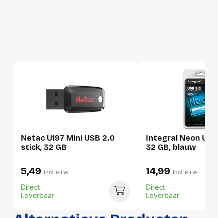
Lengte:
167 millimeter
Gewicht:
21 gram
Per doos
Hoeveelheid:
1 stuk
Breedte:
-
Hoogte:
-
Lengte:
-
Netac U197 Mini USB 2.0
Integral Neon USB 
stick, 32 GB
32 GB, blauw
Gewicht:
-
5,49
14,99
incl. BTW
incl. BTW
Direct
Direct
Leverbaar
Leverbaar