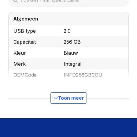
Algemeen
USB type
2.0
Capaciteit
256 GB
Kleur
Blauw
Merk
Integral
OEMCode
INFD256GBCOU
Manufacturer Part
INFD256GBCOU
Number
Toon meer
GTIN
5055288442108
Productformaat
Lengte
170 mm