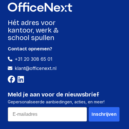
Breedte
105 mm
Hoogte
10 mm
Hét adres voor
Gewicht
22 g
kantoor, werk &
school spullen
Verpakking
Contact opnemen?
+31 20 308 65 01
Per stuk
klant@officenext.nl
Hoeveelheid:
1 stuk
Breedte:
105 millimeter
Hoogte:
10 millimeter
Meld je aan voor de nieuwsbrief
Gepersonaliseerde aanbiedingen, acties, en meer!
Lengte:
170 millimeter
Email
Gewicht:
22 gram
Inschrijven