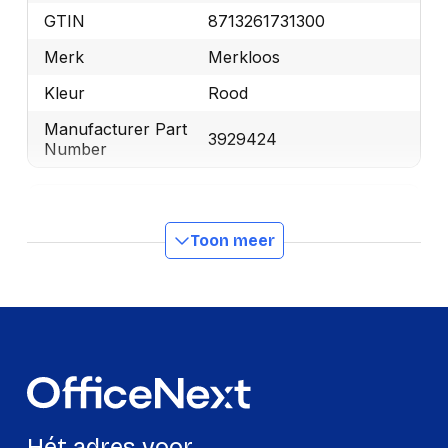
GTIN
8713261731300
Merk
Merkloos
Kleur
Rood
Manufacturer Part
3929424
Number
Productformaat
Toon meer
Lengte
110 mm
Breedte
90 mm
Hoogte
90 mm
Gewicht
220 g
Verpakking
Hét adres voor