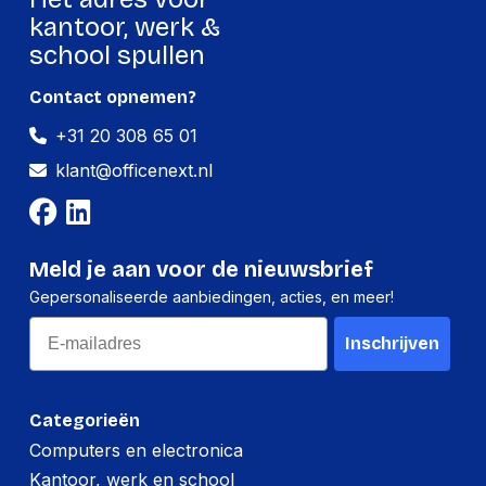
kantoor, werk &
Per stuk
school spullen
Hoeveelheid:
1 stuk
Contact opnemen?
Breedte:
90 millimeter
+31 20 308 65 01
Hoogte:
90 millimeter
klant@officenext.nl
Lengte:
110 millimeter
Gewicht:
220 gram
Meld je aan voor de nieuwsbrief
Gepersonaliseerde aanbiedingen, acties, en meer!
Email
Inschrijven
Categorieën
Computers en electronica
Kantoor, werk en school