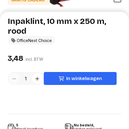
GRATIS CADEAU*
Inpaklint, 10 mm x 250 m,
rood
OfficeNext Choice
3,48
incl. BTW
In winkelwagen
5
Nu besteld,
direct leverbaar
vrijdag geleverd