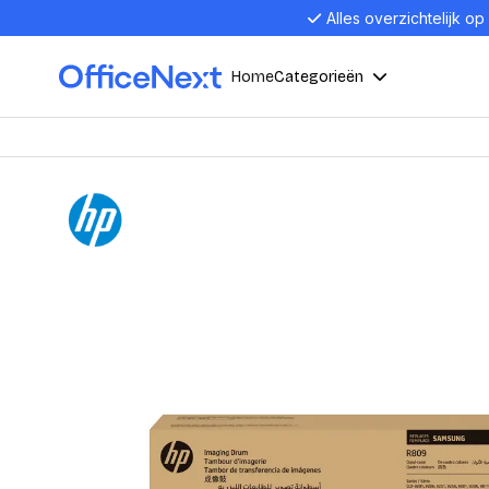
Alles overzichtelijk op
Home
Categorieën
Compu
Computers en electronica
Laptop
Kantoor, werk en school
Laptops
Desktop
Alles in 
Eten, drinken en catering
Barebon
Alles in L
Presentatie en communicatie
Monitor
Computer
Curved M
Kantoormeubelen en verlichting
Display p