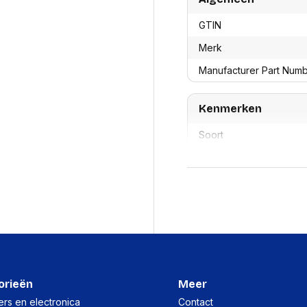
res
Laptopt
Beamer accesoires
elefonie en
Rugtass
GTIN
es
Alles in Beamers en accesoires
Alles in 
Merk
en koffer
s, oortjes en
Netwerk en internet
Manufacturer Part Num
ires
Mesh wifi systemen
Organi
 headsets
Bedrade routers
Muismatt
oons
Kenmerken
Draadloze routers
Documen
Netwerk extenders
Beeldsch
Soort
ens
Netwerk switches
Voet-, a
ccessoires
Netwerkkaarten
ruggens
eadsets, oortjes en
Netwerk transceiver modules
Compatibiliteit
Toetsen
es
Werkstat
Alles in Netwerk en internet
Alles in 
Paginaopbrengst
Printtechnologie
Merkcompatibiliteit
Printkleuren
orieën
Meer
Land van herkomst
rs en electronica
Contact