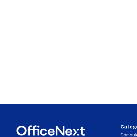
accessoi
Alles in T
accessoir
Headset
accesso
Computer
Koptelef
Oortjes
Oorkuss
Overig a
Alles in H
accessoir
Categ
Compute