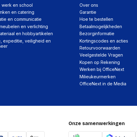
, werk en school
Over ons
Logistieke gegeve
inken en catering
Garantie
atie en communicatie
Hoe te bestellen
Code geharmoniseerd 
meubelen en verlichting
Betaalmogelijkheden
teriaal en hobbyartikelen
Bezorginformatie
Verpakking
 expeditie, veiligheid en
Kortingscodes en acties
heer
Retourvoorwaarden
Diepte verpakking
Veelgestelde Vragen
Hoogte verpakking
Kopen op Rekening
Werken bij OfficeNext
Breedte verpakking
Milieukeurmerken
Gewicht verpakking
OfficeNext in de Media
Onze samenwerkingen