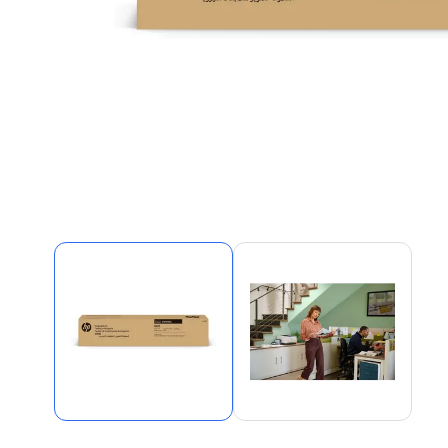
Alles in M
Tekenmateriaal en
hobbyartikelen
Tablets
Tablets
Hygiëne, expeditie, veiligheid en
Handtek
geldbeheer
Tabletto
Tabletbe
Tablet s
Pencil
Pencil ac
Alles in T
Telefon
accesso
Smartpho
Smartwat
accessor
A/V conf
Apple ka
Telecom 