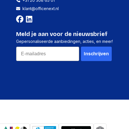
+31 20 308 65 01
klant@officenext.nl
ns
systeem (HS)
84439990
Meld je aan voor de nieuwsbrief
Gepersonaliseerde aanbiedingen, acties, en meer!
138 mm
Email
Inschrijven
113 mm
521 mm
1,500 g