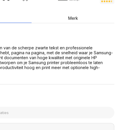
USB Sticks
 computer
Geheugenkaarten
ires
SSD behuizing
Computeraccessoires
Merk
Kaartlezers
Alles in Datadragers
ter
nenten
Data-opberging
enmodules
Voor CD/DVD
n van de scherpe zwarte tekst en professionele
or
 hebt, pagina na pagina, met de snelheid waar je Samsung-
Alles in Data-opberging
arten
int documenten van hoge kwaliteit met originele HP
bord
ontworpen om je Samsung printer probleemloos te laten
oductiviteit hoog en print meer met optionele high-
Multimedia
r behuizing
Bluetooth Speakers
aarten
Mediaspelers
en
DJ Gear
ekaarten
Fototoestellen
schijfstations
Fotoprinter
 Computer componenten
Fotocamera accessoires
Alles in Multimedia
tassen,
sen en koffers
Betaaloplossingen POS