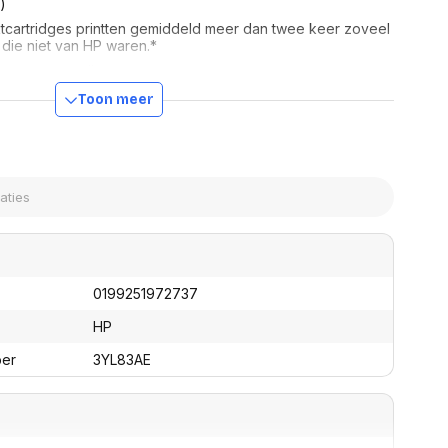
)
assen
(Point of Sale)
ktcartridges printten gemiddeld meer dan twee keer zoveel
en
Mobiele pinautomaten
 die niet van HP waren.*
Laptoptassen, rugtassen
Alles in Betaaloplossingen POS
trots op te zijn
s
(Point of Sale)
 het handige inktabonnement waarmee je geld bespaart.
Toon meer
satie en comfort
elke pagina opnieuw betrouwbare prestaties en afdrukken
teit nodig hebben.
en en polssteunen
mes op de originele HP 912XL high-capacity inktcartridges
tenhouders
pen voor je HP printer.
ermfilters
rm- en
teunen
bordlades
ions
Organisatie en comfort
0199251972737
HP
ber
3YL83AE