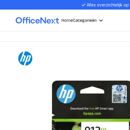
Alles overzichtelijk op
Home
Categorieën
Compu
Computers en electronica
Laptop
Kantoor, werk en school
Laptops
Desktop
Alles in 
Eten, drinken en catering
Barebon
Alles in L
Presentatie en communicatie
Monitor
Computer
Curved M
Kantoormeubelen en verlichting
Display p