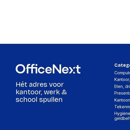
Categ
Compute
Kantoor
Hét adres voor
Eten, dr
kantoor, werk &
Present
school spullen
Kantoor
Tekenma
Hygiëne,
geldbe