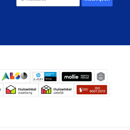
)
GHS07: Schadelijk
H317: Kan een allergische huidreactie
nduiding(en)
veroorzaken
230 mm
113.5 mm
1,060 mm
40 g