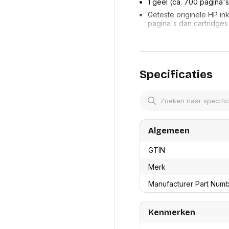
res
1 geel (ca. 700 pagina's
Laptopt
Beamer accesoires
elefonie en
Geteste originele HP in
Rugtass
es
Alles in Beamers en accesoires
pagina's dan cartridges
Alles in 
Hoogwaardige prints om 
en koffer
s, oortjes en
Netwerk en internet
Probeer HP Instant Ink,
ires
Mesh wifi systemen
Organi
Ideaal voor teams die 
 headsets
van professionele kwali
Bedrade routers
Specificaties
Muismatt
oons
Draadloze routers
Vertrouw voor hoge volu
Documen
die speciaal zijn ontwor
Netwerk extenders
Beeldsch
ens
Netwerk switches
1 cartridge
Voet-, a
ccessoires
Netwerkkaarten
ruggens
eadsets, oortjes en
Netwerk transceiver modules
Toetsen
Algemeen
es
Werkstat
Alles in Netwerk en internet
Alles in 
GTIN
Merk
Manufacturer Part Num
Kenmerken