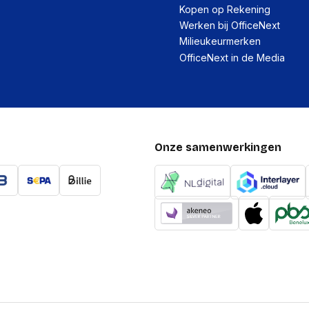
Kopen op Rekening
Werken bij OfficeNext
Technische details
Milieukeurmerken
OfficeNext in de Media
Gevarenpictogram(men
Gezondheidsgevarenaa
Verpakking
Onze samenwerkingen
Diepte verpakking
Hoogte verpakking
Breedte verpakking
Gewicht verpakking