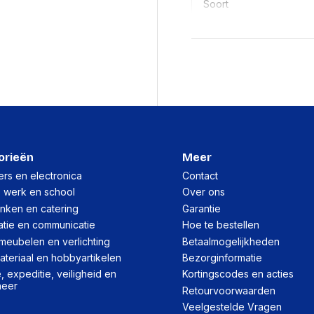
Soort
Inkttype
Compatibiliteit
Type kleureninkt
Merkcompatibiliteit
Inkjet Cartridge Type
orieën
Meer
rs en electronica
Contact
Volume gekleurde inkt
, werk en school
Over ons
Paginaopbrengst gekleu
inken en catering
Garantie
atie en communicatie
Hoe te bestellen
Printkleuren
meubelen en verlichting
Betaalmogelijkheden
Land van herkomst
teriaal en hobbyartikelen
Bezorginformatie
 expeditie, veiligheid en
Kortingscodes en acties
heer
Logistieke gegeve
Retourvoorwaarden
Veelgestelde Vragen
Code geharmoniseerd 