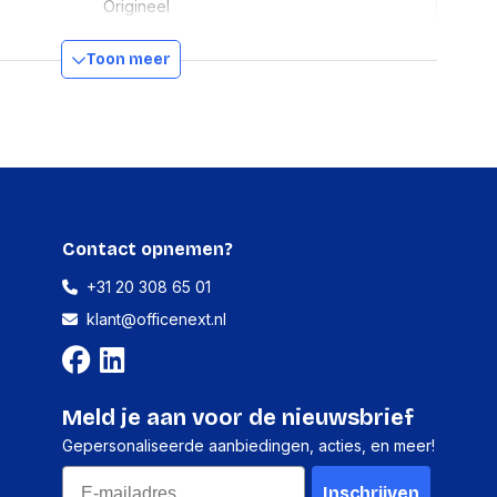
Origineel
Inkt op pigmentbasis
Toon meer
OfficeJet 8012 , OfficeJet 8014 ,
OfficeJet 8015 , OfficeJet Pro 8022 ,
OfficeJet Pro 8024 , OfficeJet Pro
8025 , OfficeJet Pro 8035
Inkt op pigmentbasis
HP
Hoog (XL) rendement
Contact opnemen?
8.5 ml
+31 20 308 65 01
klant@officenext.nl
rde inkt
700 page
Geel
Maleisië, China
Meld je aan voor de nieuwsbrief
Gepersonaliseerde aanbiedingen, acties, en meer!
ns
Email
Inschrijven
systeem (HS)
84439990