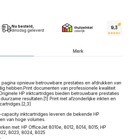
USB Sticks
 computer
Geheugenkaarten
ires
SSD behuizing
Computeraccessoires
Kaartlezers
Nu besteld,
Alles in Datadragers
dinsdag geleverd
ter
nenten
Data-opberging
enmodules
Voor CD/DVD
Merk
or
Alles in Data-opberging
arten
bord
Multimedia
r behuizing
Bluetooth Speakers
e pagina opnieuw betrouwbare prestaties en afdrukken van
aarten
odig hebben.Print documenten van professionele kwaliteit
Mediaspelers
en
Originele HP inktcartridges bieden betrouwbare prestaties
DJ Gear
uurzame resultaten.[1] Print met afzonderlijke inkten en
ekaarten
Fototoestellen
cartridges.[2,3]
schijfstations
Fotoprinter
 Computer componenten
h-capacity inktcartridges leveren de bekende HP
Fotocamera accessoires
inten van hoge volumes.
Alles in Multimedia
erken met: HP OfficeJet 8010e, 8012, 8014, 8015; HP
tassen,
022, 8023, 8024, 8025
sen en koffers
Betaaloplossingen POS