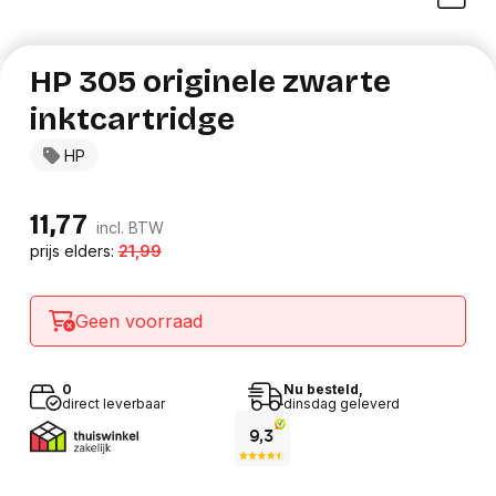
HP 305 originele zwarte
inktcartridge
HP
11,77
incl. BTW
prijs elders:
21,99
Geen voorraad
0
Nu besteld,
direct leverbaar
dinsdag geleverd