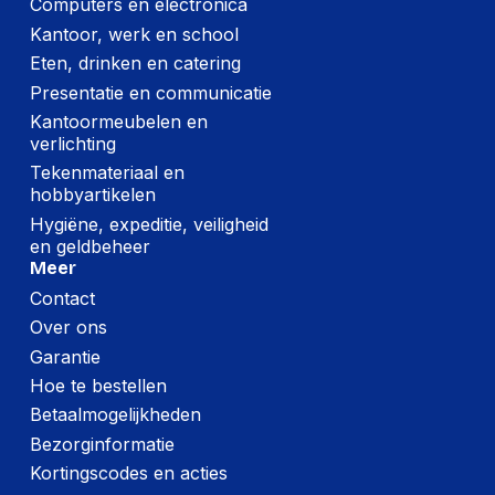
Computers en electronica
Technische details
Kantoor, werk en school
HP 305 Black
Inhoud
Eten, drinken en catering
Original Ink Cartridge
Presentatie en communicatie
Kantoormeubelen en
Verpakking
verlichting
Tekenmateriaal en
Diepte verpakking
37 mm
hobbyartikelen
Hoogte verpakking
115 mm
Hygiëne, expeditie, veiligheid
en geldbeheer
Breedte verpakking
113 mm
Meer
Gewicht verpakking
50 g
Contact
Over ons
Garantie
Hoe te bestellen
Betaalmogelijkheden
Bezorginformatie
Kortingscodes en acties