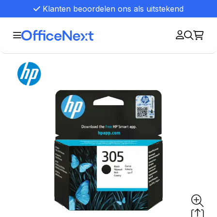
Klanten beoordelen ons als uitstekend