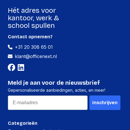
Inkjet Cartridge Type
Normaal rendement
Hét adres voor
Land van herkomst
Maleisië
kantoor, werk &
school spullen
DeskJet 2300 AiO,
DeskJet 2700 AiO,
Compatibiliteit
DeskJet Plus 4100
Contact opnemen?
AiO, ENVY 6000 AiO,
+31 20 308 65 01
ENVY Pro 6400 AiO
klant@officenext.nl
Volume zwarte inkt
2 ml
Paginaopbrengst
120 page
zwarte inkt
Meld je aan voor de nieuwsbrief
Gepersonaliseerde aanbiedingen, acties, en meer!
Logistieke gegevens
Email
Inschrijven
Code
geharmoniseerd
84439990
systeem (HS)
Categorieën