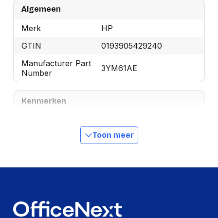
Algemeen
Merk
HP
GTIN
0193905429240
Manufacturer Part
3YM61AE
Number
Kenmerken
Soort
Origineel
Toon meer
Inkttype
Inkt op pigmentbasis
Type aanbod
Enkele verpakking
Printkleuren
Zwart
Type zwarte inkt
Inkt op pigmentbasis
Merkcompatibiliteit
HP