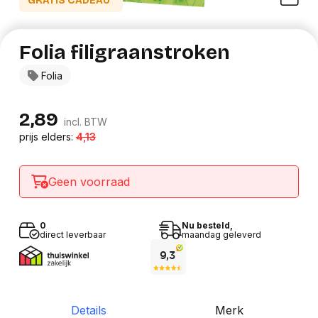
GRATIS CADEAU*
Folia filigraanstroken
Folia
2,89
incl. BTW
prijs elders:
4,13
Geen voorraad
0
Nu besteld,
direct leverbaar
maandag geleverd
Details
Merk