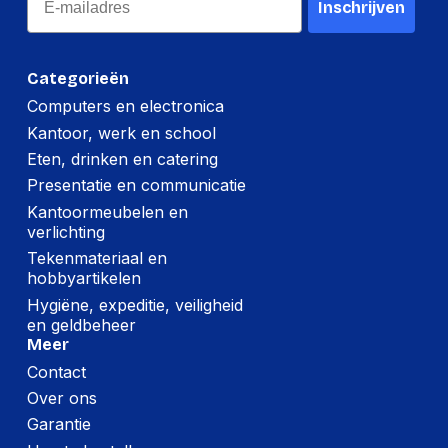
Inschrijven
Lengte:
289 millimeter
Gewicht:
87 gram
Categorieën
Computers en electronica
Per doos
Kantoor, werk en school
Hoeveelheid:
10 stuks
Eten, drinken en catering
Presentatie en communicatie
Breedte:
282 millimeter
Kantoormeubelen en
Hoogte:
66 millimeter
verlichting
Tekenmateriaal en
Lengte:
314 millimeter
hobbyartikelen
Gewicht:
888 gram
Hygiëne, expeditie, veiligheid
en geldbeheer
Meer
Contact
Over ons
Garantie