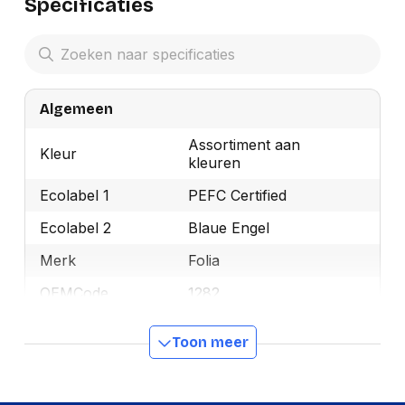
Specificaties
Algemeen
Assortiment aan
Kleur
kleuren
Ecolabel 1
PEFC Certified
Ecolabel 2
Blaue Engel
Merk
Folia
OEMCode
1282
Manufacturer Part
1282
Toon meer
Number
Ecologisch
Ja