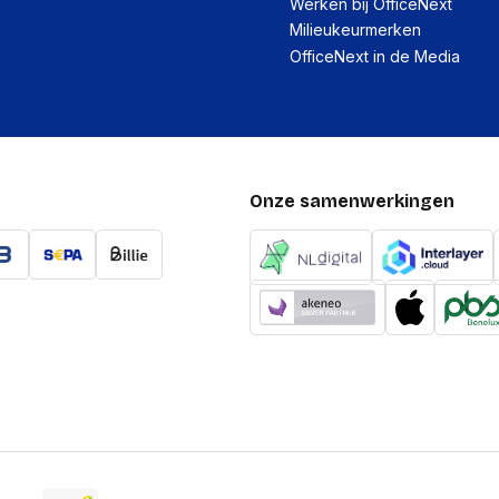
Werken bij OfficeNext
Milieukeurmerken
OfficeNext in de Media
Onze samenwerkingen