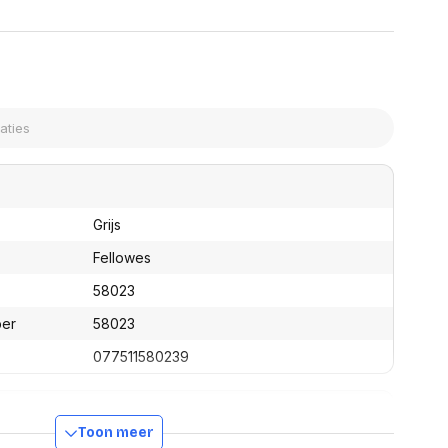
assen
(Point of Sale)
en
Mobiele pinautomaten
Laptoptassen, rugtassen
Alles in Betaaloplossingen POS
s
(Point of Sale)
satie en comfort
en en polssteunen
tenhouders
ermfilters
rm- en
Grijs
teunen
bordlades
Fellowes
ions
58023
Organisatie en comfort
ber
58023
077511580239
Toon meer