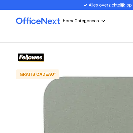
Alles overzichtelijk op
Home
Categorieën
Compu
Computers en electronica
Laptop
Kantoor, werk en school
Laptops
GRATIS CADEAU*
Desktop
Alles in 
Eten, drinken en catering
Barebon
Alles in L
Presentatie en communicatie
Monitor
Computer
Curved M
Kantoormeubelen en verlichting
Display p