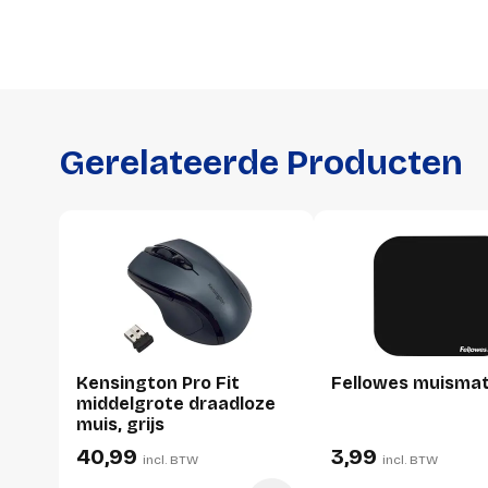
Gerelateerde Producten
Kensington Pro Fit
Fellowes muisma
middelgrote draadloze
muis, grijs
40,99
3,99
incl. BTW
incl. BTW