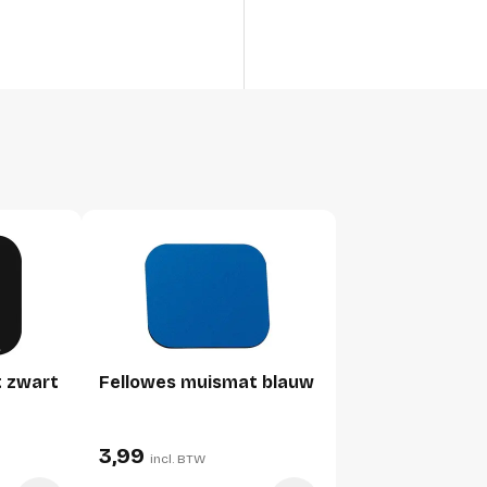
Lengte
Breedte
Hoogte
Gewicht
Verpakking
Per stuk
Hoeveelheid:
Breedte:
Hoogte:
t zwart
Fellowes muismat blauw
Lengte:
Gewicht:
3,99
incl. BTW
Per doos