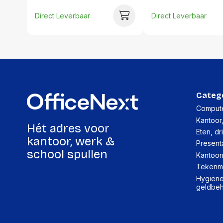
Direct Leverbaar
Direct Leverbaar
Categ
Compute
Kantoor
Hét adres voor
Eten, dr
kantoor, werk &
Present
school spullen
Kantoor
Tekenma
Hygiëne,
geldbe