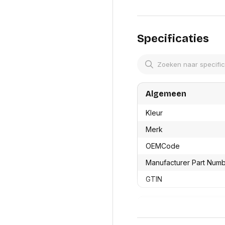
res
Laptopt
Beamer accesoires
elefonie en
Rugtass
es
Alles in Beamers en accesoires
Alles in 
en koffer
Specificaties
s, oortjes en
Netwerk en internet
ires
Mesh wifi systemen
Organi
 headsets
Bedrade routers
Muismatt
oons
Draadloze routers
Documen
Netwerk extenders
Algemeen
Beeldsch
ens
Netwerk switches
Voet-, a
ccessoires
Netwerkkaarten
Kleur
ruggens
eadsets, oortjes en
Netwerk transceiver modules
Toetsen
Merk
es
Werkstat
Alles in Netwerk en internet
OEMCode
Alles in 
Manufacturer Part Num
GTIN
Productformaat