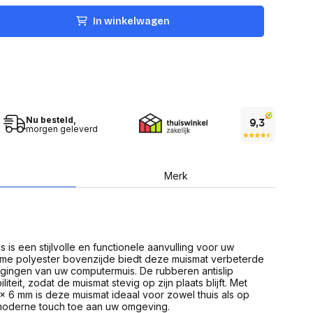
USB Sticks
 computer
Geheugenkaarten
In winkelwagen
ires
SSD behuizing
Computeraccessoires
Kaartlezers
Alles in Datadragers
ter
nenten
Data-opberging
enmodules
Voor CD/DVD
Nu besteld,
or
morgen geleverd
Alles in Data-opberging
arten
bord
Multimedia
Merk
r behuizing
Bluetooth Speakers
aarten
Mediaspelers
en
DJ Gear
ekaarten
Fototoestellen
schijfstations
Fotoprinter
s is een stijlvolle en functionele aanvulling voor uw
 Computer componenten
Fotocamera accessoires
me polyester bovenzijde biedt deze muismat verbeterde
gingen van uw computermuis. De rubberen antislip
Alles in Multimedia
iteit, zodat de muismat stevig op zijn plaats blijft. Met
tassen,
x 6 mm is deze muismat ideaal voor zowel thuis als op
sen en koffers
 moderne touch toe aan uw omgeving.
Betaaloplossingen POS