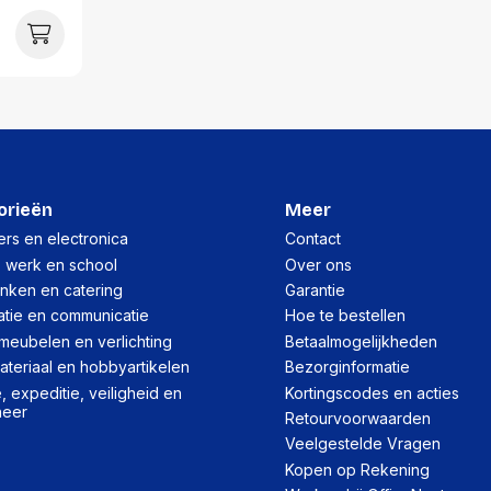
orieën
Meer
rs en electronica
Contact
, werk en school
Over ons
inken en catering
Garantie
atie en communicatie
Hoe te bestellen
meubelen en verlichting
Betaalmogelijkheden
teriaal en hobbyartikelen
Bezorginformatie
 expeditie, veiligheid en
Kortingscodes en acties
heer
Retourvoorwaarden
Veelgestelde Vragen
Kopen op Rekening