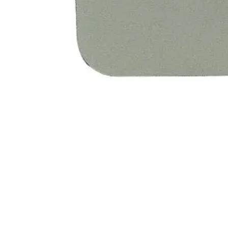
Alles in M
Tekenmateriaal en
hobbyartikelen
Tablets
Tablets
Hygiëne, expeditie, veiligheid en
Handtek
geldbeheer
Tabletto
Tabletbe
Tablet s
Pencil
Pencil ac
Alles in T
Telefon
accesso
Smartpho
Smartwat
accessor
A/V conf
Apple ka
Telecom 