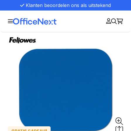
Klanten beoordelen ons als uitstekend