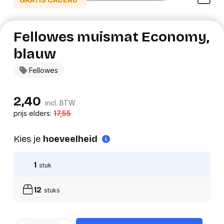
GRATIS CADEAU*
Fellowes muismat Economy,
blauw
Fellowes
2,40
incl. BTW
prijs elders:
17,55
Kies je
hoeveelheid
1
stuk
12
stuks