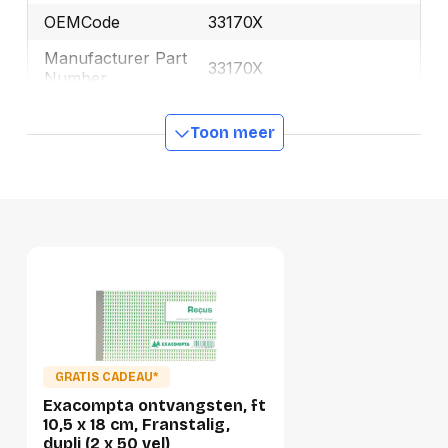
OEMCode
33170X
Manufacturer Part
33170X
Number
Ecologisch
Ja
Toon meer
GTIN
3130630331704
Productformaat
Lengte
180 mm
Breedte
110 mm
Hoogte
10 mm
Gewicht
124 g
GRATIS CADEAU*
Exacompta ontvangsten, ft
Verpakking
10,5 x 18 cm, Franstalig,
dupli (2 x 50 vel)