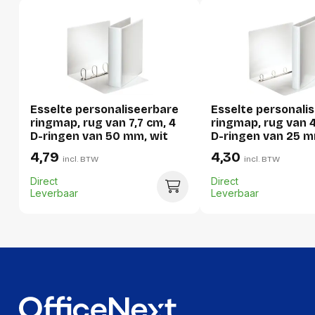
Ecologisch
Ja
Diameter Detail
25 mm
Rugbreedte Detail
4.4 cm
GTIN
5701216497336
Esselte personaliseerbare
Esselte personali
Productformaat
ringmap, rug van 7,7 cm, 4
ringmap, rug van 4
D-ringen van 50 mm, wit
D-ringen van 25 m
Lengte
325 mm
4,79
4,30
incl. BTW
incl. BTW
Breedte
60 mm
Direct
Direct
Leverbaar
Leverbaar
Hoogte
100 mm
Gewicht
372 g
Verpakking
Per stuk