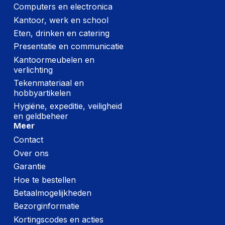
Computers en electronica
Per pallet
Kantoor, werk en school
Hoeveelheid:
780 stuks
Eten, drinken en catering
Presentatie en communicatie
Breedte:
-
Kantoormeubelen en
Hoogte:
-
verlichting
Lengte:
-
Tekenmateriaal en
hobbyartikelen
Gewicht:
-
Hygiëne, expeditie, veiligheid
en geldbeheer
Meer
Contact
Over ons
Garantie
Hoe te bestellen
Betaalmogelijkheden
Bezorginformatie
Kortingscodes en acties