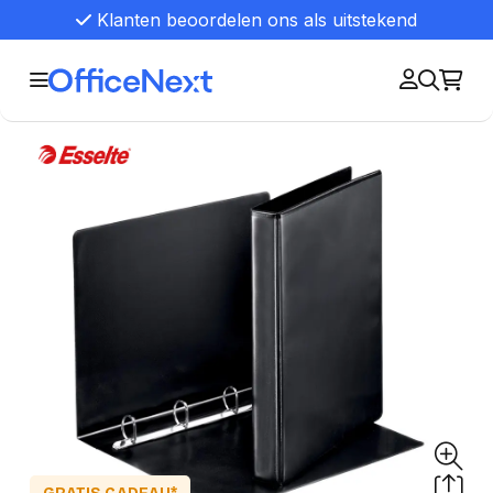
Klanten beoordelen ons als uitstekend