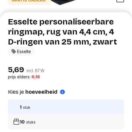
GRATIS CADEAU*
Esselte personaliseerbare
ringmap, rug van 4,4 cm, 4
D-ringen van 25 mm, zwart
Esselte
5,69
incl. BTW
prijs elders:
6,16
Kies je
hoeveelheid
1
stuk
10
stuks