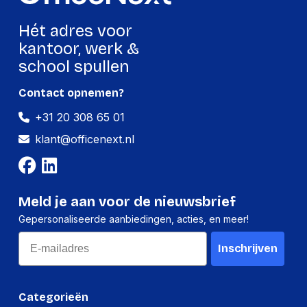
Hoeveelheid:
1 stuk
Hét adres voor
Breedte:
60 millimeter
kantoor, werk &
school spullen
Hoogte:
100 millimeter
Lengte:
325 millimeter
Contact opnemen?
Gewicht:
372 gram
+31 20 308 65 01
klant@officenext.nl
Per doos
Hoeveelheid:
10 stuks
Meld je aan voor de nieuwsbrief
Breedte:
154 millimeter
Gepersonaliseerde aanbiedingen, acties, en meer!
Hoogte:
346 millimeter
Email
Inschrijven
Lengte:
438 millimeter
Gewicht:
4037 gram
Categorieën