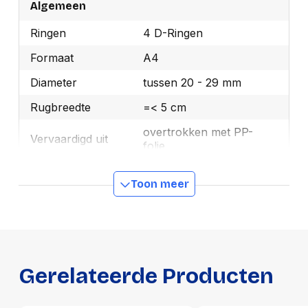
Algemeen
Ringen
4 D-Ringen
Formaat
A4
Diameter
tussen 20 - 29 mm
Rugbreedte
=< 5 cm
overtrokken met PP-
Vervaardigd uit
folie
Kleur
Zwart
Toon meer
Ecolabel 1
FSC Recycled
Merk
Esselte
OEMCode
49733
Gerelateerde Producten
Manufacturer Part
49733
Number