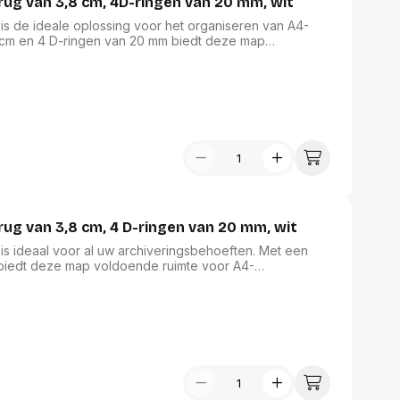
rug van 3,8 cm, 4D-ringen van 20 mm, wit
 is de ideale oplossing voor het organiseren van A4-
 cm en 4 D-ringen van 20 mm biedt deze map
gelast op karton, zorgt voor een aantrekkelijke
de voorzijde en rug, plus een horizontaal insteekvak aan
r archivering en is bovendien FSC Recycled
vriendelijke keuze.
rug van 3,8 cm, 4 D-ringen van 20 mm, wit
 is ideaal voor al uw archiveringsbehoeften. Met een
 biedt deze map voldoende ruimte voor A4-
, gelast op karton, garandeert het een lange
e voorzijde en rug maakt personalisatie eenvoudig.
ceerd, wat bijdraagt aan een milieuvriendelijke keuze.