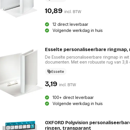
aan de buitenzijde is personalisatie eenvo
gecertificeerd, wat bijdraagt aan een duur
10,89
incl. BTW
12 direct leverbaar
Volgende werkdag in huis
Esselte personaliseerbare ringmap, 
De Esselte personaliseerbare ringmap in wit
documenten. Met een robuuste rug van 3,8
optimale functionaliteit. Gemaakt van duurz
levensduur. Dankzij de transparante insteek
Esselte
Bovendien is de ringmap FSC Recycled-gecert
keuze voor archivering.
3,19
incl. BTW
100+ direct leverbaar
Volgende werkdag in huis
OXFORD Polyvision personaliseerbare
ringen, transparant