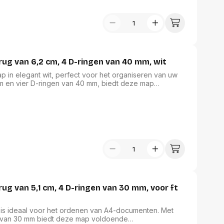
USB Sticks
Duurste eerst
 computer
Geheugenkaarten
ires
SSD behuizing
Computeraccessoires
Kaartlezers
Alles in Datadragers
ter
rug van 6,2 cm, 4 D-ringen van 40 mm, wit
nenten
Data-opberging
p in elegant wit, perfect voor het organiseren van uw
enmodules
Voor CD/DVD
m en vier D-ringen van 40 mm, biedt deze map
or
zame PP-folie, gelast op karton, garandeert een lange
Alles in Data-opberging
arten
 de voorzijde en rug zorgt voor een professionele
bord
ed gecertificeerd, wat bijdraagt aan verantwoord
Multimedia
r behuizing
Bluetooth Speakers
aarten
Mediaspelers
en
DJ Gear
ekaarten
Fototoestellen
schijfstations
Fotoprinter
 Computer componenten
Fotocamera accessoires
ug van 5,1 cm, 4 D-ringen van 30 mm, voor ft
Alles in Multimedia
tassen,
t is ideaal voor het ordenen van A4-documenten. Met
sen en koffers
en van 30 mm biedt deze map voldoende
Betaaloplossingen POS