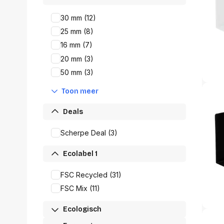
accessoi
Alles in T
30 mm (12)
accessoir
25 mm (8)
Headset
16 mm (7)
accesso
20 mm (3)
Computer
50 mm (3)
Koptelef
Oortjes
Toon meer
Oorkuss
Overig a
Deals
Alles in H
accessoir
Scherpe Deal (3)
Ecolabel 1
FSC Recycled (31)
FSC Mix (11)
Ecologisch