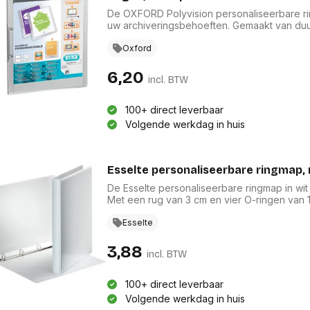
De OXFORD Polyvision personaliseerbare ri
uw archiveringsbehoeften. Gemaakt van duu
ringmap met een rug van 3 cm en 2 ringen 
aan de voorzijde maakt personalisatie een
Oxford
professioneel als persoonlijk gebruik. Combin
6,20
incl. BTW
100+ direct leverbaar
Volgende werkdag in huis
Esselte personaliseerbare ringmap, 
De Esselte personaliseerbare ringmap in wi
Met een rug van 3 cm en vier O-ringen van 
van stevig karton en duurzame PP-folie, combin
De transparante insteektas op de voorzijde
Esselte
deze map FSC Recycled gecertificeerd, wat 
3,88
incl. BTW
100+ direct leverbaar
Volgende werkdag in huis