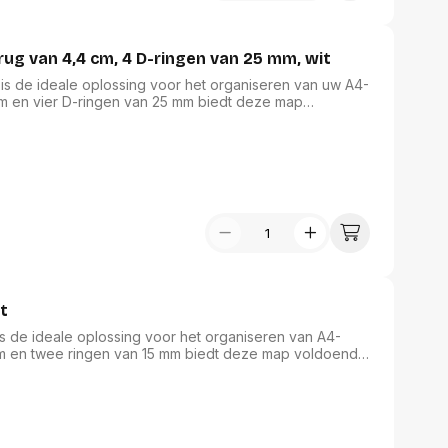
rug van 4,4 cm, 4 D-ringen van 25 mm, wit
 is de ideale oplossing voor het organiseren van uw A4-
m en vier D-ringen van 25 mm biedt deze map
PP-folie, gelast aan karton, zorgt het voor langdurige
 de voorzijde en rug maakt personalisatie eenvoudig.
iceerd, wat bijdraagt aan een duurzame keuze voor
t
is de ideale oplossing voor het organiseren van A4-
cm en twee ringen van 15 mm biedt deze map voldoende
maakt van duurzaam PP-materiaal, combineert het
. Personaliseer de map naar wens voor een professionele
ntoor.