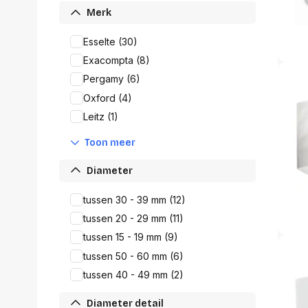
Alles in M
Merk
Tekenmateriaal en
hobbyartikelen
Esselte (30)
Tablets
Exacompta (8)
Tablets
Hygiëne, expeditie, veiligheid en
Handtek
geldbeheer
Pergamy (6)
Tabletto
Oxford (4)
Tabletbe
Leitz (1)
Tablet s
Pencil
Toon meer
Pencil ac
Alles in T
Diameter
Telefon
tussen 30 - 39 mm (12)
accesso
tussen 20 - 29 mm (11)
Smartpho
tussen 15 - 19 mm (9)
Smartwat
accessor
tussen 50 - 60 mm (6)
A/V conf
tussen 40 - 49 mm (2)
Apple ka
Telecom 
Diameter detail