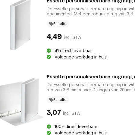
Esselte personaliseerbare ringmap, 
De Esselte personaliseerbare ringmap in wit
documenten. Met een robuuste rug van 3,8
betrouwbare opslag. De duurzame PP-folie, 
uitstraling. Voorzien van insteektassen aan 
Esselte
de binnenkant, is deze ringmap perfect voo
gecertificeerd, wat bijdraagt aan een milieu
4,49
incl. BTW
41 direct leverbaar
Volgende werkdag in huis
Esselte personaliseerbare ringmap, 
De Esselte personaliseerbare ringmap in wit
rug van 3,8 cm en vier D-ringen van 20 mm
documenten. Gemaakt van duurzame PP-folie
levensduur. De transparante insteektas op d
Esselte
Bovendien is de map FSC Recycled-gecertifi
3,07
incl. BTW
100+ direct leverbaar
Volgende werkdag in huis