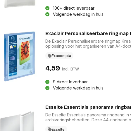
100+ direct leverbaar
Volgende werkdag in huis
Exaclair Personaliseerbare ringmap 
De Exaclair Personaliseerbare ringmap Kreac
oplossing voor het organiseren van A4-do
flexibel doorschijnend PP, biedt deze map e
mm heeft hij een capaciteit van 100 vel. De
Exacompta
personalisatie mogelijk, waardoor deze ringma
4,59
incl. BTW
9 direct leverbaar
Volgende werkdag in huis
Esselte Essentials panorama ringban
De Esselte Essentials panorama ringband in 
archiveringsbehoeften. Deze A4-ringband b
wat zorgt voor een georganiseerde indelin
PP-folie, biedt het duurzame bescherming.
Esselte