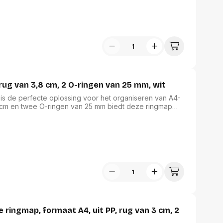
udig. Bovendien is deze ringband FSC Recycled
zame keuze.
rug van 3,8 cm, 2 O-ringen van 25 mm, wit
 is de perfecte oplossing voor het organiseren van A4-
 cm en twee O-ringen van 25 mm biedt deze ringmap
ame PP-folie gelast op karton, garandeert het een lange
tas op de voorzijde en rug is personalisatie eenvoudig.
ificeerd, wat bijdraagt aan een milieuvriendelijke
 ringmap, formaat A4, uit PP, rug van 3 cm, 2