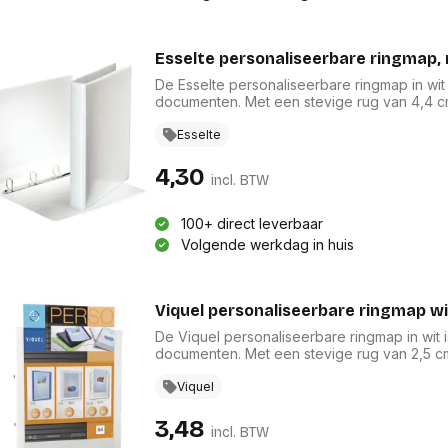
Esselte personaliseerbare ringmap, 
De Esselte personaliseerbare ringmap in wit
documenten. Met een stevige rug van 4,4 c
voldoende capaciteit. Gemaakt van duurzame 
bescherming. De transparante insteektas op
Esselte
Bovendien is de map FSC Recycled gecertif
archivering en klassement.
4,30
incl. BTW
100+ direct leverbaar
Volgende werkdag in huis
Viquel personaliseerbare ringmap wi
De Viquel personaliseerbare ringmap in wit 
documenten. Met een stevige rug van 2,5 
ruimte voor al uw belangrijke papieren. Ge
functionaliteit met een moderne uitstraling
Viquel
look, perfect voor thuis, op school of op ka
3,48
incl. BTW