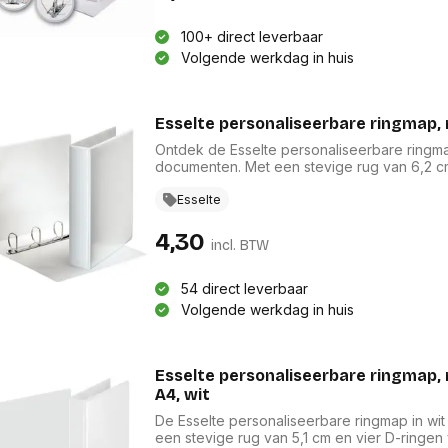
Bevestigingssystemen
onitoren en displays
Overige
toebehoren
accesso
100+ direct leverbaar
Alles in Bevestigingssystemen
Volgende werkdag in huis
Alles in 
 en accessoires
en standaards
Compu
eningpads
Printers en scanners
Esselte personaliseerbare ringmap, 
compo
etsenborden
Multifunctionele inkjetprinters
Ontdek de Esselte personaliseerbare ringma
huizing
Geheug
Multifunctionele laserprinters
documenten. Met een stevige rug van 6,2 c
creenprotectors
process
voldoende ruimte voor A4-papieren. De duur
Grootformaat printers
Videoka
levensduur. Een transparante insteektas aan
Esselte
Laserprinters
cessoires
Moeder
uitstraling. Bovendien is de map FSC Recycl
Inkjetprinters
materiaalgebruik.
Koeling
4,30
ablets en accessoires
incl. BTW
Dot matrix printers
Compute
Toebehoren voor printers
Geluidsk
ie en
Scanners
54 direct leverbaar
Voeding
ires
Transparanten
Volgende werkdag in huis
Interfac
Toebehoren voor 3D
nes en accessoires
Optische 
printers
ches en
Alles in
ies
Alles in Printers en scanners
Esselte personaliseerbare ringmap, r
erence
A4, wit
bels
Laptop
Beamers en accesoires
De Esselte personaliseerbare ringmap in wi
rugtas
overige
een stevige rug van 5,1 cm en vier D-ring
Beamer