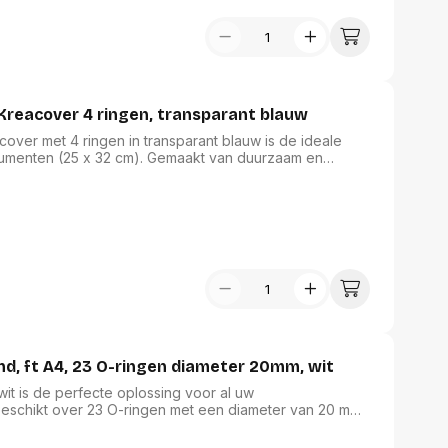
Kreacover 4 ringen, transparant blauw
over met 4 ringen in transparant blauw is de ideale
cumenten (25 x 32 cm). Gemaakt van duurzaam en
en stevige kaft. Met een rug van 2 cm en ringen van 15
 handige insteekhoes aan de buitenzijde maakt
p zowel functioneel als stijlvol is.
d, ft A4, 23 O-ringen diameter 20mm, wit
wit is de perfecte oplossing voor al uw
eschikt over 23 O-ringen met een diameter van 20 mm,
g. Gemaakt van stevig karton met een beschermende
 Met een rugbreedte van 4,4 cm en twee insteektassen