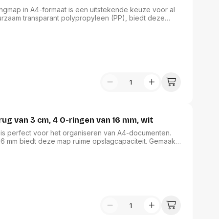
ngmap in A4-formaat is een uitstekende keuze voor al
rzaam transparant polypropyleen (PP), biedt deze
voldoende ruimte voor al uw documenten. De insteektas
voudig, waardoor deze map perfect is voor zowel
eer functionaliteit met stijl in elke omgeving.
rug van 3 cm, 4 O-ringen van 16 mm, wit
t is perfect voor het organiseren van A4-documenten.
16 mm biedt deze map ruime opslagcapaciteit. Gemaakt
eert het functionaliteit met een stijlvolle uitstraling.
 en rug maakt personalisatie eenvoudig. Bovendien is
bijdraagt aan een milieuvriendelijke keuze.