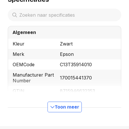
Algemeen
Kleur
Zwart
Merk
Epson
OEMCode
C13T35914010
Manufacturer Part
170015441370
Number
GTIN
8715946632353
Toon meer
Productformaat
Lengte
140 mm