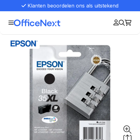
Klanten beoordelen ons als uitstekend