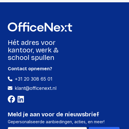
Hoeveelheid:
6 stuks
Breedte:
-
Hoogte:
-
Lengte:
-
Hét adres voor
Gewicht:
-
kantoor, werk &
school spullen
Contact opnemen?
+31 20 308 65 01
klant@officenext.nl
Meld je aan voor de nieuwsbrief
Gepersonaliseerde aanbiedingen, acties, en meer!