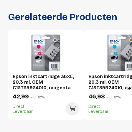
Breedte
110 mm
Hoogte
30 mm
Gerelateerde Producten
Gewicht
104 g
Verpakking
Per stuk
Hoeveelheid:
1 stuk
Epson inktcartridge 35XL,
Epson inktcartrid
Breedte:
110 millimeter
20,3 ml, OEM
20,3 ml, OEM
C13T35934010, magenta
C13T35924010, cy
Hoogte:
30 millimeter
42,99
46,98
incl. BTW
incl. BTW
Lengte:
140 millimeter
Direct
Direct
Gewicht:
104 gram
Leverbaar
Leverbaar
Per doos