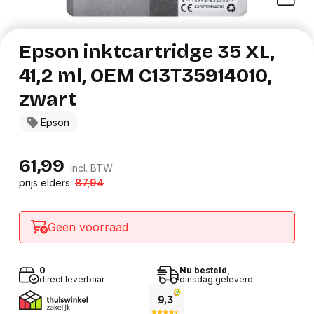
Epson inktcartridge 35 XL,
41,2 ml, OEM C13T35914010,
zwart
Epson
61,99
incl. BTW
prijs elders:
87,94
Geen voorraad
0
Nu besteld,
direct leverbaar
dinsdag geleverd