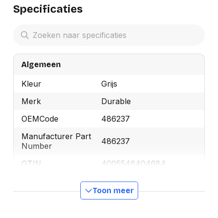
Specificaties
Algemeen
Kleur
Grijs
Merk
Durable
OEMCode
486237
Manufacturer Part
486237
Number
GTIN
4005546404684
Toon meer
Productformaat
Lengte
170 mm