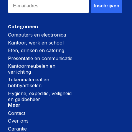
Per doos
Email
Inschrijven
Hoeveelheid:
5 stuks
Breedte:
178 millimeter
Categorieën
Hoogte:
66 millimeter
Computers en electronica
Kantoor, werk en school
Lengte:
188 millimeter
Eten, drinken en catering
Gewicht:
882 gram
Presentatie en communicatie
Kantoormeubelen en
verlichting
Tekenmateriaal en
hobbyartikelen
Hygiëne, expeditie, veiligheid
en geldbeheer
Meer
Contact
Over ons
Garantie