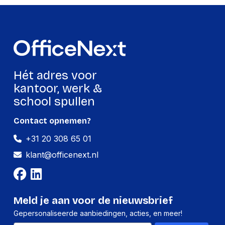
Breedte
170 mm
Hoogte
12 mm
Gewicht
162 g
Hét adres voor
Verpakking
kantoor, werk &
school spullen
Per stuk
Contact opnemen?
Hoeveelheid:
1 stuk
+31 20 308 65 01
Breedte:
170 millimeter
klant@officenext.nl
Hoogte:
12 millimeter
Lengte:
170 millimeter
Gewicht:
162 gram
Meld je aan voor de nieuwsbrief
Gepersonaliseerde aanbiedingen, acties, en meer!