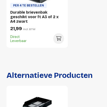
Verpakking
PER 4 TE BESTELLEN
Durable brievenbak
Per stuk
geschikt voor ft A3 of 2 x
A4 zwart
Hoeveelheid:
1 stuk
21,99
incl. BTW
Breedte:
235 millimeter
Direct
Hoogte:
65 millimeter
Leverbaar
Lengte:
343 millimeter
Gewicht:
244 gram
Per doos
Alternatieve Producten
Hoeveelheid:
6 stuks
Breedte:
301 millimeter
Hoogte:
248 millimeter
Lengte:
390 millimeter