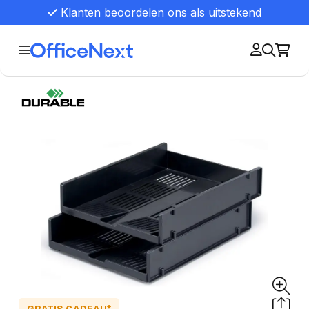
Klanten beoordelen ons als uitstekend