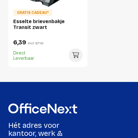
Gewicht:
1869 gram
GRATIS CADEAU*
Esselte brievenbakje
Transit zwart
6,39
incl. BTW
Direct
Leverbaar
Hét adres voor
kantoor, werk &