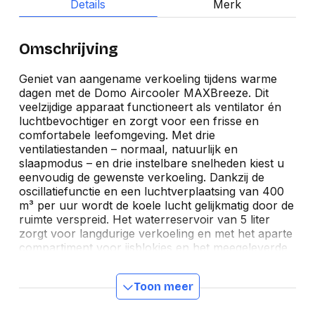
Details
Merk
Omschrijving
Geniet van aangename verkoeling tijdens warme
dagen met de Domo Aircooler MAXBreeze. Dit
veelzijdige apparaat functioneert als ventilator én
luchtbevochtiger en zorgt voor een frisse en
comfortabele leefomgeving. Met drie
ventilatiestanden – normaal, natuurlijk en
slaapmodus – en drie instelbare snelheden kiest u
eenvoudig de gewenste verkoeling. Dankzij de
oscillatiefunctie en een luchtverplaatsing van 400
m³ per uur wordt de koele lucht gelijkmatig door de
ruimte verspreid. Het waterreservoir van 5 liter
zorgt voor langdurige verkoeling en met het aparte
compartiment voor ijsblokjes en het meegeleverde
koelelement geniet u van een extra verfrissend
effect. De aircooler is voorzien van een
Toon meer
afstandsbediening, timer tot 12 uur, handige wieltjes
en een handvat, waardoor hij eenvoudig te