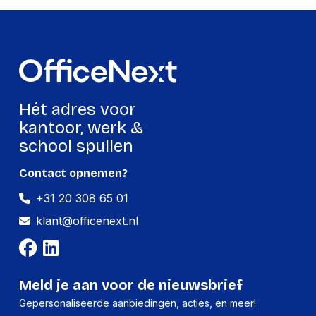
E-mail: info@domo-
elektro.be
Veiligheidsinformatie:
Elektrisch apparaat.
Lees vóór gebruik de
Label Description
handleiding
Hét adres voor
zorgvuldig door.
Gebruik uitsluitend
kantoor, werk &
volgens de
school spullen
voorschriften. Houd
elektrische
Contact opnemen?
onderdelen uit de
buurt van water en
+31 20 308 65 01
vocht. Buiten bereik
van kinderen houden
klant@officenext.nl
tenzij onder toezicht
gebruikt.
Meld je aan voor de nieuwsbrief
Productformaat
Gepersonaliseerde aanbiedingen, acties, en meer!