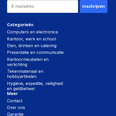
Lengte
0 mm
Email
Inschrijven
Breedte
0 mm
Hoogte
0 mm
Categorieën
Gewicht
0 g
Computers en electronica
Kantoor, werk en school
Verpakking
Eten, drinken en catering
Presentatie en communicatie
Per stuk
Kantoormeubelen en
verlichting
Hoeveelheid:
1 stuk
Tekenmateriaal en
hobbyartikelen
Breedte:
-
Hygiëne, expeditie, veiligheid
Hoogte:
-
en geldbeheer
Meer
Lengte:
-
Contact
Gewicht:
-
Over ons
Garantie