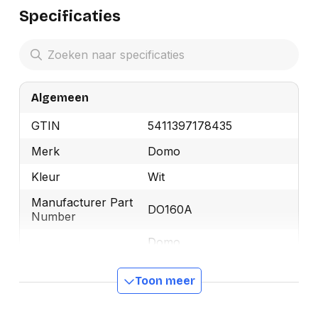
bedienen en te verplaatsen is. Ideaal voor gebruik
Specificaties
in woonkamers, slaapkamers en kantoren.
Algemeen
GTIN
5411397178435
Merk
Domo
Kleur
Wit
Manufacturer Part
DO160A
Number
Domo
Fabrikant: Linea
2000 BV
Toon meer
Adres: Dompel 9,
2200 Herentals,
België