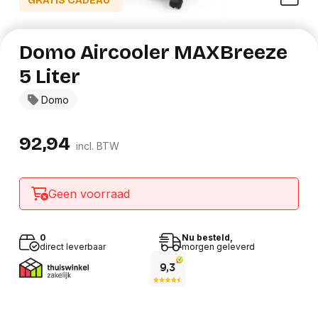
GRATIS CADEAU*
Domo Aircooler MAXBreeze
5 Liter
Domo
92,94
incl. BTW
Geen voorraad
0
Nu besteld,
direct leverbaar
morgen geleverd