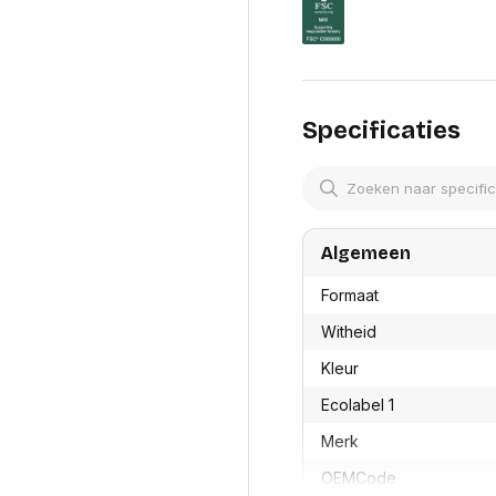
res
Laptopt
Beamer accesoires
elefonie en
Rugtass
es
Alles in Beamers en accesoires
Alles in 
en koffer
s, oortjes en
Netwerk en internet
ires
Specificaties
Mesh wifi systemen
Organi
 headsets
Bedrade routers
Muismatt
oons
Draadloze routers
Documen
Netwerk extenders
Beeldsch
ens
Netwerk switches
Voet-, a
ccessoires
Netwerkkaarten
ruggens
Algemeen
eadsets, oortjes en
Netwerk transceiver modules
Toetsen
es
Formaat
Werkstat
Alles in Netwerk en internet
Alles in 
Witheid
Kleur
Ecolabel 1
Merk
OEMCode