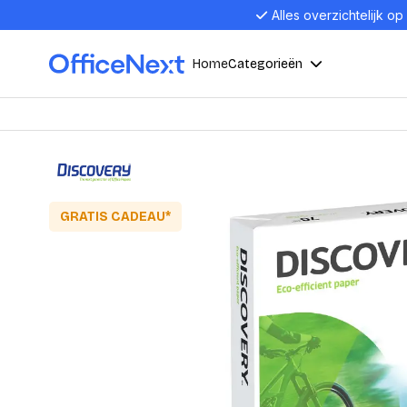
Alles overzichtelijk op
Home
Categorieën
Compu
Computers en electronica
Laptop
Kantoor, werk en school
Laptops
GRATIS CADEAU*
Desktop
Alles in 
Eten, drinken en catering
Barebon
Alles in L
Presentatie en communicatie
Monitor
Computer
Curved M
Kantoormeubelen en verlichting
Display p