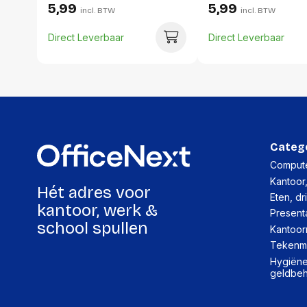
5,99
5,99
incl. BTW
incl. BTW
Direct Leverbaar
Direct Leverbaar
Categ
Compute
Kantoor
Hét adres voor
Eten, dr
kantoor, werk &
Present
school spullen
Kantoor
Tekenma
Hygiëne,
geldbe