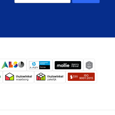
10900 gram
200 stuks
-
-
-
-