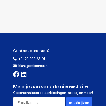
1 stuk
210 millimeter
45 millimeter
300 millimeter
Contact opnemen?
2140 gram
+31 20 308 65 01
klant@officenext.nl
5 stuks
Meld je aan voor de nieuwsbrief
235 millimeter
Gepersonaliseerde aanbiedingen, acties, en meer!
225 millimeter
Email
Inschrijven
310 millimeter