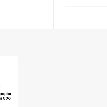
Manufacturer Part Num
Gewicht
Ecologisch
Voor laser
Voor inkjet
Voor kopieertoestel
GTIN
Productformaat
Lengte
Breedte
Hoogte
papier
Gewicht
an 500