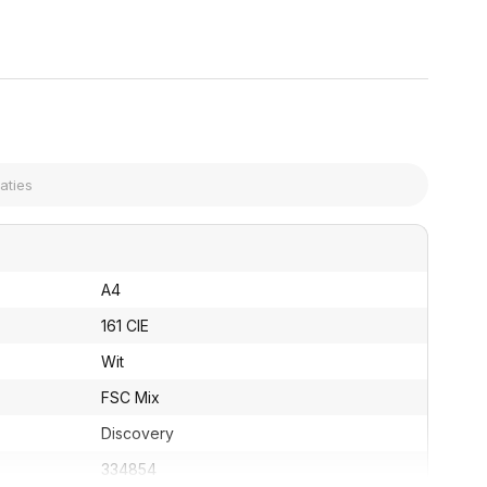
assen
(Point of Sale)
en
Mobiele pinautomaten
Laptoptassen, rugtassen
Alles in Betaaloplossingen POS
s
(Point of Sale)
satie en comfort
en en polssteunen
tenhouders
ermfilters
rm- en
teunen
bordlades
A4
ions
Organisatie en comfort
161 CIE
Wit
FSC Mix
Discovery
334854