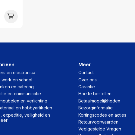
Verpakking
Per stuk
Hoeveelheid:
Breedte:
Hoogte:
Lengte:
orieën
Meer
rs en electronica
Contact
Gewicht:
, werk en school
Over ons
inken en catering
Garantie
Per doos
atie en communicatie
Hoe te bestellen
meubelen en verlichting
Betaalmogelijkheden
Hoeveelheid:
teriaal en hobbyartikelen
Bezorginformatie
Breedte:
 expeditie, veiligheid en
Kortingscodes en acties
heer
Retourvoorwaarden
Hoogte:
Veelgestelde Vragen
Lengte: