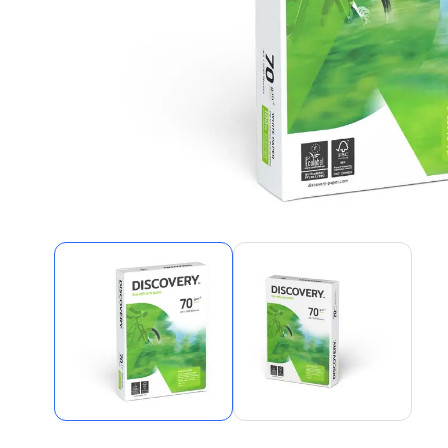
Alles in M
Tekenmateriaal en
hobbyartikelen
Tablets
Tablets
Hygiëne, expeditie, veiligheid en
Handtek
geldbeheer
Tabletto
Tabletbe
Tablet s
Pencil
Pencil ac
Alles in T
Telefon
accesso
Smartpho
Smartwat
accessor
A/V conf
Apple ka
Telecom 