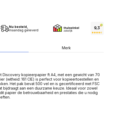
USB Sticks
 computer
Geheugenkaarten
ires
SSD behuizing
Computeraccessoires
Kaartlezers
Alles in Datadragers
Nu besteld,
ter
maandag geleverd
nenten
Data-opberging
enmodules
Voor CD/DVD
or
Merk
Alles in Data-opberging
arten
bord
Multimedia
r behuizing
Bluetooth Speakers
aarten
et Discovery kopieerpapier ft A4, met een gewicht van 70
Mediaspelers
en
ier (witheid: 161 CIE) is perfect voor kopieertoestellen en
DJ Gear
ken. Het pak bevat 500 vel en is gecertificeerd met FSC
ekaarten
Fototoestellen
at bijdraagt aan een duurzame keuze. Ideaal voor zowel
schijfstations
Fotoprinter
t dit papier de betrouwbaarheid en prestaties die u nodig
 Computer componenten
Fotocamera accessoires
eften.
Alles in Multimedia
tassen,
sen en koffers
Betaaloplossingen POS