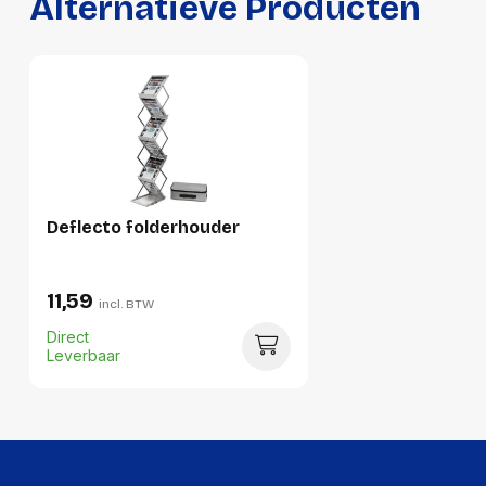
Alternatieve Producten
Hoogte:
300 millimeter
Lengte:
415 millimeter
Gewicht:
2228 gram
Deflecto folderhouder
11,59
incl. BTW
Direct
Leverbaar