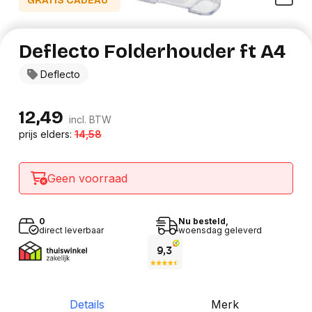
GRATIS CADEAU*
Deflecto Folderhouder ft A4
Deflecto
12,49
incl. BTW
prijs elders:
14,58
Geen voorraad
0
Nu besteld,
direct leverbaar
woensdag geleverd
Details
Merk