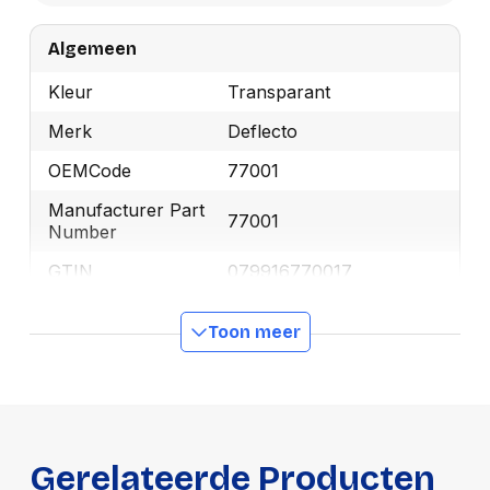
Algemeen
Kleur
Transparant
Merk
Deflecto
OEMCode
77001
Manufacturer Part
77001
Number
GTIN
079916770017
Toon meer
Productformaat
Lengte
290 mm
Breedte
190 mm
Hoogte
100 mm
Gerelateerde Producten