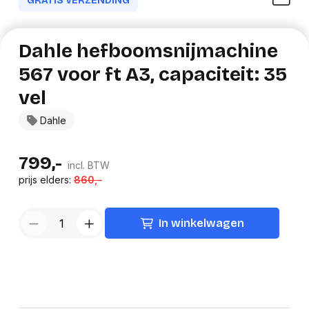
GRATIS VERZENDING
Dahle hefboomsnijmachine
567 voor ft A3, capaciteit: 35
vel
Dahle
799,-
incl. BTW
prijs elders:
860,-
In winkelwagen