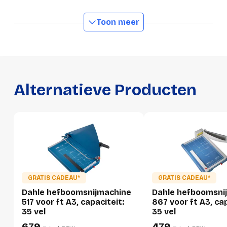
Snijlengte
550 mm
Toon meer
GTIN
4007885005676
Productformaat
Lengte
795 mm
Alternatieve Producten
Breedte
530 mm
Hoogte
203 mm
Gewicht
17000 g
Verpakking
GRATIS CADEAU*
GRATIS CADEAU*
Dahle hefboomsnijmachine
Dahle hefboomsni
Per stuk
517 voor ft A3, capaciteit:
867 voor ft A3, ca
35 vel
35 vel
Hoeveelheid:
1 stuk
679,-
479,-