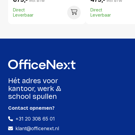
incl. BTW
incl. BTW
Breedte:
530 millimeter
Direct
Direct
Hoogte:
203 millimeter
Leverbaar
Leverbaar
Lengte:
795 millimeter
Gewicht:
17000 gram
Hét adres voor
kantoor, werk &
school spullen
Contact opnemen?
+31 20 308 65 01
klant@officenext.nl