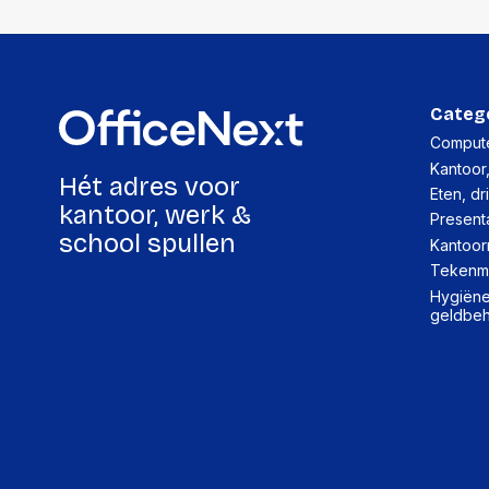
Categ
Compute
Kantoor
Hét adres voor
Eten, dr
kantoor, werk &
Present
school spullen
Kantoor
Tekenma
Hygiëne,
geldbe