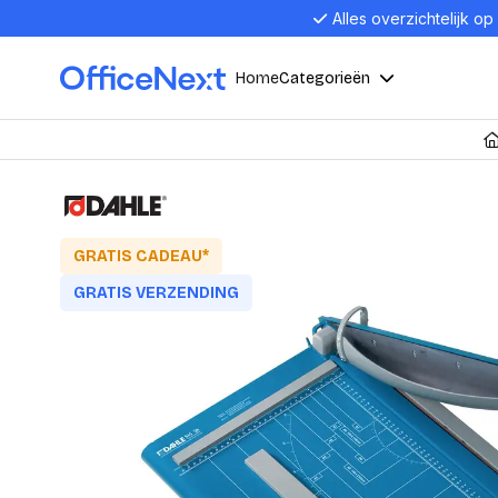
Alles overzichtelijk op
Home
Categorieën
Compu
Computers en electronica
Laptop
Kantoor, werk en school
GRATIS CADEAU*
Laptops
Desktop
GRATIS VERZENDING
Alles in 
Eten, drinken en catering
Barebon
Alles in L
Presentatie en communicatie
Monitor
Computer
Curved M
Kantoormeubelen en verlichting
Display p