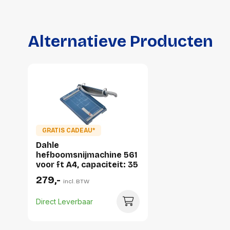
Alternatieve Producten
GRATIS CADEAU*
Dahle
hefboomsnijmachine 561
voor ft A4, capaciteit: 35
vel
279,-
incl. BTW
Direct Leverbaar