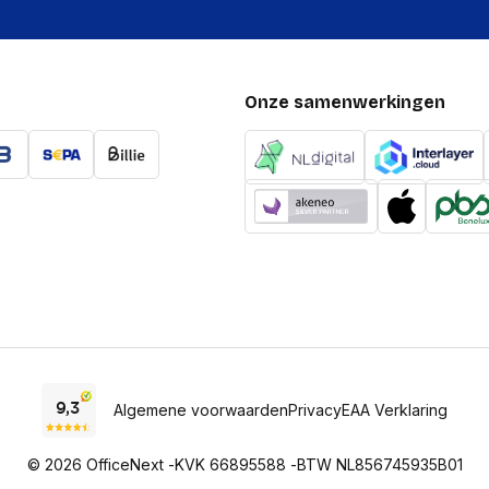
Onze samenwerkingen
Algemene voorwaarden
Privacy
EAA Verklaring
© 2026 OfficeNext -
KVK 66895588 -
BTW NL856745935B01