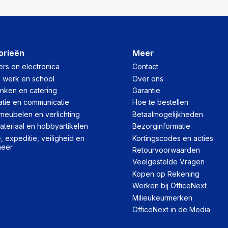
orieën
Meer
rs en electronica
Contact
, werk en school
Over ons
inken en catering
Garantie
atie en communicatie
Hoe te bestellen
meubelen en verlichting
Betaalmogelijkheden
teriaal en hobbyartikelen
Bezorginformatie
 expeditie, veiligheid en
Kortingscodes en acties
heer
Retourvoorwaarden
Veelgestelde Vragen
Kopen op Rekening
Werken bij OfficeNext
Milieukeurmerken
OfficeNext in de Media