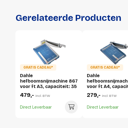
Gerelateerde Producten
GRATIS CADEAU*
GRATIS CADEAU*
Dahle
Dahle
hefboomsnijmachine 867
hefboomsnijmachi
voor ft A3, capaciteit: 35
voor ft A4, capaci
vel
vel
479,-
279,-
incl. BTW
incl. BTW
Direct Leverbaar
Direct Leverbaar