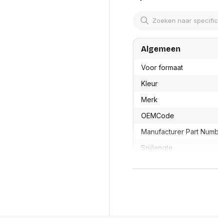
res
Laptopt
Beamer accesoires
elefonie en
Rugtass
es
Alles in Beamers en accesoires
Alles in 
en koffer
s, oortjes en
Netwerk en internet
Algemeen
ires
Mesh wifi systemen
Organi
 headsets
Voor formaat
Bedrade routers
Muismatt
oons
Draadloze routers
Documen
Kleur
Netwerk extenders
Beeldsch
ens
Netwerk switches
Merk
Voet-, a
ccessoires
Netwerkkaarten
ruggens
OEMCode
eadsets, oortjes en
Netwerk transceiver modules
Toetsen
es
Werkstat
Alles in Netwerk en internet
Manufacturer Part Num
Alles in 
Snijlengte
GTIN
Productformaat
Lengte