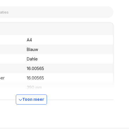
assen
(Point of Sale)
en
Mobiele pinautomaten
Laptoptassen, rugtassen
Alles in Betaaloplossingen POS
s
(Point of Sale)
satie en comfort
A4
en en polssteunen
tenhouders
Blauw
ermfilters
Dahle
rm- en
teunen
16.00565
bordlades
ions
ber
16.00565
Organisatie en comfort
390 mm
4007885005652
Toon meer
695 mm