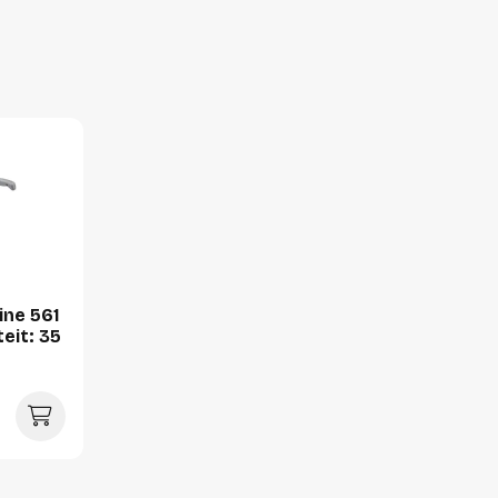
Breedte
Hoogte
Gewicht
Verpakking
Per stuk
Hoeveelheid:
Breedte:
ne 561
Hoogte:
teit: 35
Lengte:
Gewicht:
Per pallet