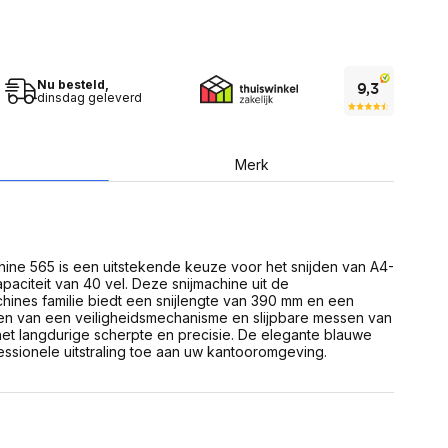
USB Sticks
 computer
Geheugenkaarten
ires
SSD behuizing
Computeraccessoires
Kaartlezers
Nu besteld,
Alles in Datadragers
dinsdag geleverd
ter
nenten
Data-opberging
enmodules
Voor CD/DVD
Merk
or
Alles in Data-opberging
arten
bord
Multimedia
r behuizing
Bluetooth Speakers
ine 565 is een uitstekende keuze voor het snijden van A4-
aarten
paciteit van 40 vel. Deze snijmachine uit de
Mediaspelers
en
hines familie biedt een snijlengte van 390 mm en een
DJ Gear
ien van een veiligheidsmechanisme en slijpbare messen van
ekaarten
Fototoestellen
 het langdurige scherpte en precisie. De elegante blauwe
schijfstations
Fotoprinter
ssionele uitstraling toe aan uw kantooromgeving.
 Computer componenten
Fotocamera accessoires
Alles in Multimedia
tassen,
sen en koffers
Betaaloplossingen POS