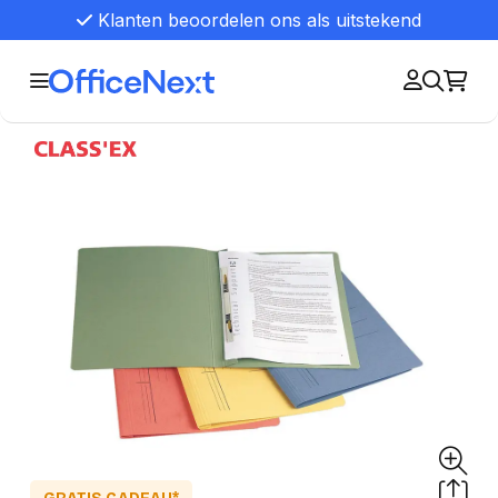
Klanten beoordelen ons als uitstekend