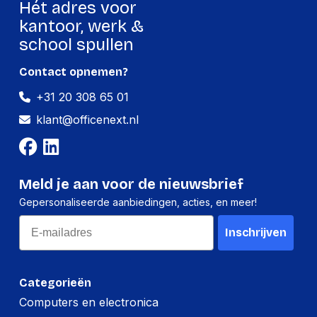
Hét adres voor
Hoeveelheid:
100 stuks
kantoor, werk &
school spullen
Breedte:
104 millimeter
Hoogte:
393 millimeter
Contact opnemen?
+31 20 308 65 01
Lengte:
397 millimeter
klant@officenext.nl
Gewicht:
5482 gram
Per pallet
Meld je aan voor de nieuwsbrief
Hoeveelheid:
2500 stuks
Gepersonaliseerde aanbiedingen, acties, en meer!
Breedte:
-
Email
Inschrijven
Hoogte:
-
Lengte:
-
Categorieën
Gewicht:
-
Computers en electronica