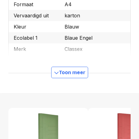
Formaat
A4
Vervaardigd uit
karton
Kleur
Blauw
Ecolabel 1
Blaue Engel
Merk
Classex
OEMCode
1181
Manufacturer Part
Toon meer
1181
Number
Ecologisch
Ja
GTIN
5411401011819
Productformaat
Lengte
420 mm