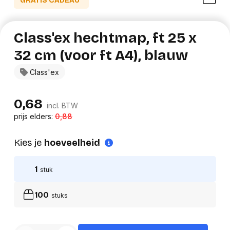
GRATIS CADEAU*
Class'ex hechtmap, ft 25 x
32 cm (voor ft A4), blauw
Class'ex
0,68
incl. BTW
prijs elders:
0,88
Kies je
hoeveelheid
1
stuk
100
stuks