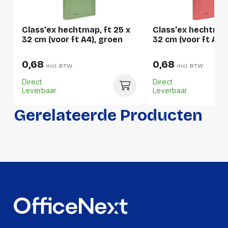
Breedte
360 mm
Hoogte
1 mm
Class'ex hechtmap, ft 25 x
Class'ex hechtmap,
32 cm (voor ft A4), groen
32 cm (voor ft A4),
Gewicht
64 g
0,68
0,68
incl. BTW
incl. BTW
Verpakking
Direct
Direct
Leverbaar
Leverbaar
Per stuk
Gerelateerde Producten
Hoeveelheid:
1 stuk
Breedte:
360 millimeter
Hoogte:
1 millimeter
Lengte:
420 millimeter
Gewicht:
64 gram
Per doos