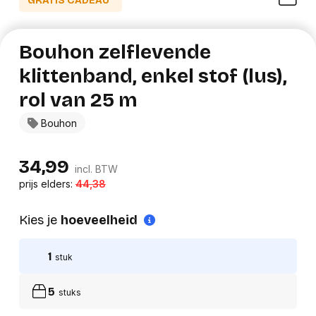
GRATIS CADEAU*
Bouhon zelflevende
klittenband, enkel stof (lus),
rol van 25 m
Bouhon
34,99
incl. BTW
prijs elders:
44,38
Kies je
hoeveelheid
1
stuk
5
stuks