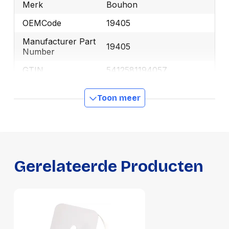
Merk
Bouhon
OEMCode
19405
Manufacturer Part
19405
Number
GTIN
5412581194057
Toon meer
Productformaat
Lengte
260 mm
Breedte
260 mm
Hoogte
25 mm
Gerelateerde Producten
Gewicht
382 g
Verpakking