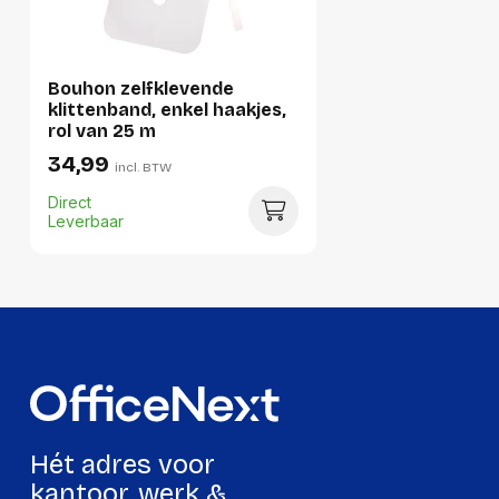
Per stuk
Hoeveelheid:
1 stuk
Bouhon zelfklevende
Breedte:
260 millimeter
klittenband, enkel haakjes,
rol van 25 m
Hoogte:
25 millimeter
34,99
incl. BTW
Lengte:
260 millimeter
Direct
Gewicht:
382 gram
Leverbaar
Per doos
Hoeveelheid:
5 stuks
Breedte:
-
Hoogte:
-
Lengte:
-
Hét adres voor
Gewicht:
-
kantoor, werk &