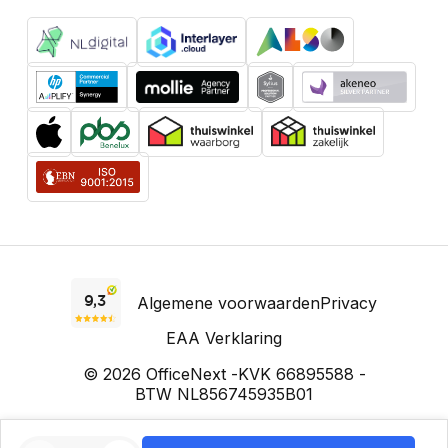
Algemene voorwaarden
Privacy
EAA Verklaring
© 2026 OfficeNext -
KVK 66895588 -
BTW NL856745935B01
Prijzen incl. BTW, voor zakelijke klanten excl. BTW. Prijzen kunnen