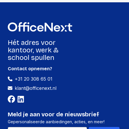
Hoeveelheid:
5 stuks
Breedte:
-
Hoogte:
-
Lengte:
-
Hét adres voor
Gewicht:
-
kantoor, werk &
school spullen
Contact opnemen?
+31 20 308 65 01
klant@officenext.nl
Meld je aan voor de nieuwsbrief
Gepersonaliseerde aanbiedingen, acties, en meer!