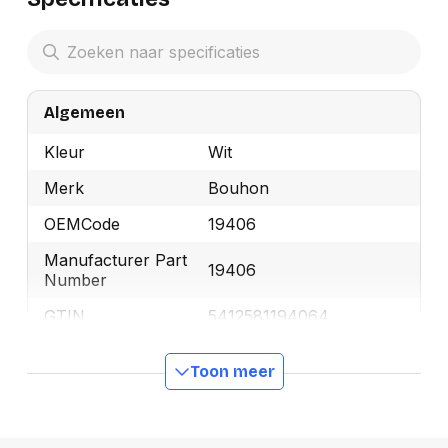
Algemeen
Kleur
Wit
Merk
Bouhon
OEMCode
19406
Manufacturer Part
19406
Number
GTIN
5412581194064
Toon meer
Productformaat
Lengte
270 mm