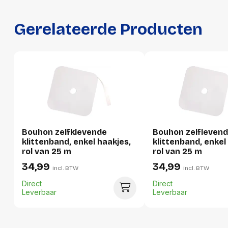
Breedte
270 mm
Hoogte
50 mm
Gerelateerde Producten
Gewicht
786 g
Verpakking
Per stuk
Hoeveelheid:
1 stuk
Bouhon zelfklevende
Bouhon zelfleven
Breedte:
270 millimeter
klittenband, enkel haakjes,
klittenband, enkel 
rol van 25 m
rol van 25 m
Hoogte:
50 millimeter
34,99
34,99
incl. BTW
incl. BTW
Lengte:
270 millimeter
Direct
Direct
Gewicht:
786 gram
Leverbaar
Leverbaar
Per doos