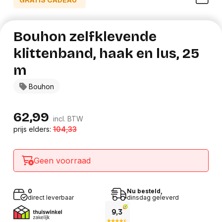
GRATIS CADEAU*
Bouhon zelfklevende
klittenband, haak en lus, 25
m
Bouhon
62,99
incl. BTW
prijs elders:
104,33
Geen voorraad
0
Nu besteld,
direct leverbaar
dinsdag geleverd