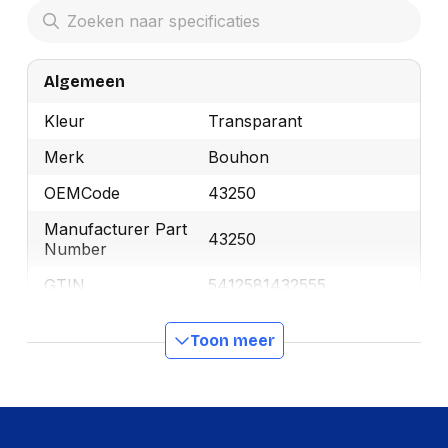
Algemeen
Kleur
Transparant
Merk
Bouhon
OEMCode
43250
Manufacturer Part
43250
Number
GTIN
5412581432555
Toon meer
Productformaat
Lengte
93 mm
Breedte
67 mm