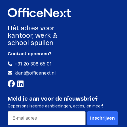
Hoogte
66 mm
Gewicht
285 g
Hét adres voor
Verpakking
kantoor, werk &
school spullen
Per stuk
Contact opnemen?
Hoeveelheid:
1 stuk
+31 20 308 65 01
Breedte:
67 millimeter
klant@officenext.nl
Hoogte:
66 millimeter
Lengte:
93 millimeter
Gewicht:
285 gram
Meld je aan voor de nieuwsbrief
Gepersonaliseerde aanbiedingen, acties, en meer!
Per doos
Email
Inschrijven
Hoeveelheid:
9 stuks