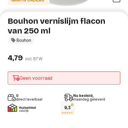
GRATIS CADEAU*
Bouhon vernislijm flacon
van 250 ml
Bouhon
4,79
incl. BTW
Geen voorraad
0
Nu besteld,
direct leverbaar
maandag geleverd