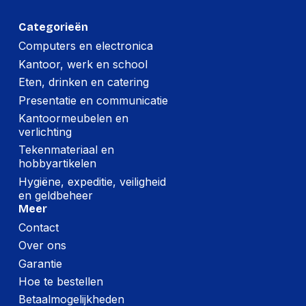
Breedte:
106 millimeter
Categorieën
Hoogte:
223 millimeter
Computers en electronica
Kantoor, werk en school
Lengte:
226 millimeter
Eten, drinken en catering
Gewicht:
2801 gram
Presentatie en communicatie
Kantoormeubelen en
verlichting
Tekenmateriaal en
hobbyartikelen
Hygiëne, expeditie, veiligheid
en geldbeheer
Meer
Contact
Over ons
Garantie
Hoe te bestellen
Betaalmogelijkheden