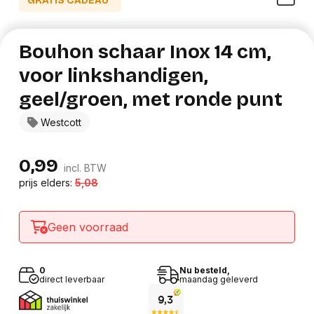
GRATIS CADEAU*
Bouhon schaar Inox 14 cm,
voor linkshandigen,
geel/groen, met ronde punt
Westcott
0,99
incl. BTW
prijs elders:
5,08
Geen voorraad
0
Nu besteld,
direct leverbaar
maandag geleverd