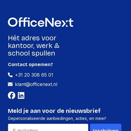
Schaarlengte
14 cm
GTIN
5412581203018
Productformaat
Hét adres voor
Lengte
132 mm
kantoor, werk &
school spullen
Breedte
57 mm
Hoogte
7 mm
Contact opnemen?
Gewicht
24 g
+31 20 308 65 01
klant@officenext.nl
Verpakking
Per stuk
Meld je aan voor de nieuwsbrief
Gepersonaliseerde aanbiedingen, acties, en meer!
Hoeveelheid:
1 stuk
Email
Breedte:
57 millimeter
Inschrijven