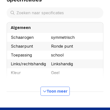
Algemeen
Schaarogen
symmetrisch
Schaarpunt
Ronde punt
Toepassing
school
Links/rechtshandig
Linkshandig
Kleur
Geel
Merk
Westcott
OEMCode
20017
Toon meer
Manufacturer Part
20017
Number