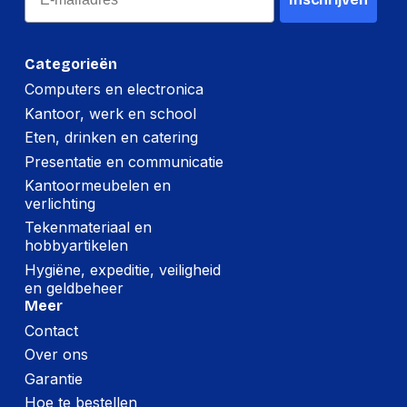
Hoogte:
7 millimeter
Lengte:
132 millimeter
Categorieën
Computers en electronica
Gewicht:
24 gram
Kantoor, werk en school
Eten, drinken en catering
Per doos
Presentatie en communicatie
Hoeveelheid:
12 stuks
Kantoormeubelen en
verlichting
Breedte:
-
Tekenmateriaal en
hobbyartikelen
Hoogte:
-
Hygiëne, expeditie, veiligheid
Lengte:
-
en geldbeheer
Meer
Gewicht:
-
Contact
Over ons
Garantie
Hoe te bestellen