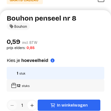
GRATIS CADEAU*
Bouhon penseel nr 8
Bouhon
0,59
incl. BTW
prijs elders:
0,85
Kies je
hoeveelheid
1
stuk
12
stuks
In winkelwagen