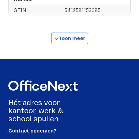
GTIN
5412581153085
Productformaat
Toon meer
Lengte
282 mm
Breedte
7 mm
Hoogte
7 mm
Gewicht
6 g
Verpakking
Hét adres voor
kantoor, werk &
Per stuk
school spullen
Hoeveelheid:
1 stuk
Contact opnemen?
Breedte:
7 millimeter