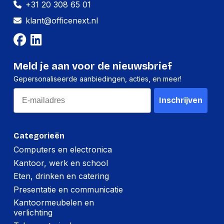
+31 20 308 65 01
Hoogte:
7 millimeter
klant@officenext.nl
Lengte:
282 millimeter
Gewicht:
6 gram
Meld je aan voor de nieuwsbrief
Per doos
Gepersonaliseerde aanbiedingen, acties, en meer!
Email
Hoeveelheid:
12 stuks
Inschrijven
Breedte:
-
Hoogte:
-
Categorieën
Lengte:
-
Computers en electronica
Kantoor, werk en school
Gewicht:
-
Eten, drinken en catering
Presentatie en communicatie
Kantoormeubelen en
verlichting