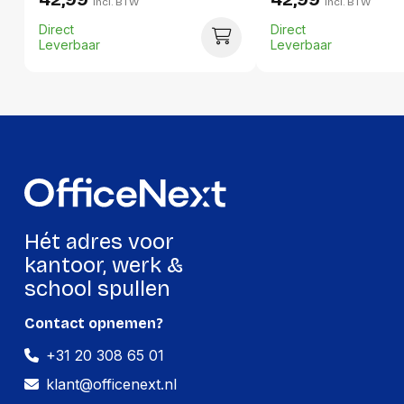
incl. BTW
incl. BTW
Lengte:
325 millimeter
Direct
Direct
Gewicht:
364 gram
Leverbaar
Leverbaar
Per doos
Hoeveelheid:
30 stuks
Breedte:
290 millimeter
Hoogte:
240 millimeter
Lengte:
340 millimeter
Hét adres voor
Gewicht:
11000 gram
kantoor, werk &
school spullen
Contact opnemen?
+31 20 308 65 01
klant@officenext.nl