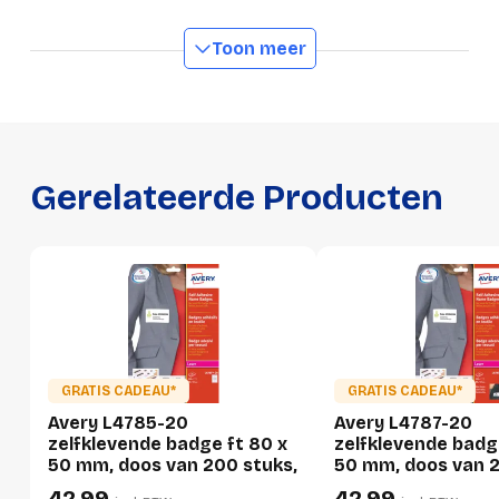
Toon meer
Productformaat
Lengte
325 mm
Breedte
215 mm
Hoogte
10 mm
Gerelateerde Producten
Gewicht
364 g
Verpakking
Per stuk
Hoeveelheid:
1 stuk
GRATIS CADEAU*
GRATIS CADEAU*
Avery L4785-20
Avery L4787-20
Breedte:
215 millimeter
zelfklevende badge ft 80 x
zelfklevende badg
50 mm, doos van 200 stuks,
50 mm, doos van 2
Hoogte:
10 millimeter
wit
wit/blauw
42,99
42,99