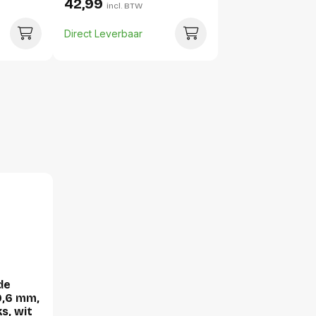
42,99
incl. BTW
Per doos
Direct Leverbaar
Hoeveelheid:
Breedte:
Hoogte:
Lengte:
Gewicht:
de
9,6 mm,
s, wit