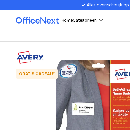
Alles overzichtelijk op
Home
Categorieën
Compu
Computers en electronica
Laptop
Kantoor, werk en school
Laptops
Desktop
GRATIS CADEAU*
Alles in 
Eten, drinken en catering
Barebon
Alles in L
Presentatie en communicatie
Monitor
Computer
Curved M
Kantoormeubelen en verlichting
Display p