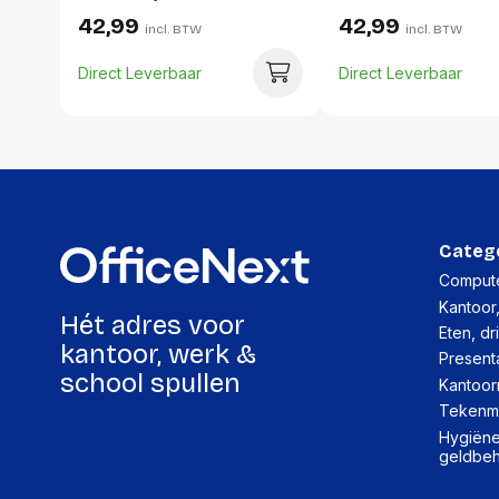
stuks, wit/blauw
42,99
42,99
incl. BTW
incl. BTW
Direct Leverbaar
Direct Leverbaar
Categ
Compute
Kantoor
Hét adres voor
Eten, dr
kantoor, werk &
Present
school spullen
Kantoor
Tekenma
Hygiëne,
geldbe