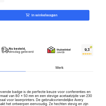
USB Sticks
 computer
Geheugenkaarten
ires
SSD behuizing
Computeraccessoires
In winkelwagen
Kaartlezers
Alles in Datadragers
ter
nenten
Data-opberging
enmodules
Voor CD/DVD
or
Alles in Data-opberging
arten
Nu besteld,
bord
dinsdag geleverd
Multimedia
r behuizing
Bluetooth Speakers
aarten
Mediaspelers
Merk
en
DJ Gear
ekaarten
Fototoestellen
schijfstations
Fotoprinter
 Computer componenten
Fotocamera accessoires
evende badge is de perfecte keuze voor conferenties en
Alles in Multimedia
maat van 80 x 50 mm en een stevige acetaatzijde van 230
tassen,
aal voor laserprinters. De gebruiksvriendelijke Avery
sen en koffers
aakt het ontwerpen eenvoudig. Ze hechten stevig en zijn
Betaaloplossingen POS