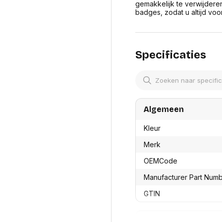
res
gemakkelijk te verwijdere
Laptopt
Beamer accesoires
badges, zodat u altijd vo
elefonie en
Rugtass
es
Alles in Beamers en accesoires
Alles in 
en koffer
s, oortjes en
Netwerk en internet
Specificaties
ires
Mesh wifi systemen
Organi
 headsets
Bedrade routers
Muismatt
oons
Draadloze routers
Documen
Netwerk extenders
Beeldsch
ens
Netwerk switches
Voet-, a
ccessoires
Algemeen
Netwerkkaarten
ruggens
eadsets, oortjes en
Netwerk transceiver modules
Toetsen
Kleur
es
Werkstat
Alles in Netwerk en internet
Merk
Alles in 
OEMCode
Manufacturer Part Num
GTIN
Productformaat