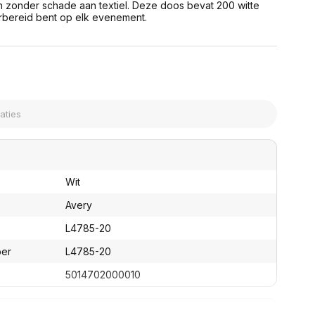
n zonder schade aan textiel. Deze doos bevat 200 witte
assen
(Point of Sale)
orbereid bent op elk evenement.
en
Mobiele pinautomaten
Laptoptassen, rugtassen
Alles in Betaaloplossingen POS
s
(Point of Sale)
satie en comfort
en en polssteunen
tenhouders
ermfilters
rm- en
teunen
bordlades
Wit
ions
Avery
Organisatie en comfort
L4785-20
ber
L4785-20
5014702000010