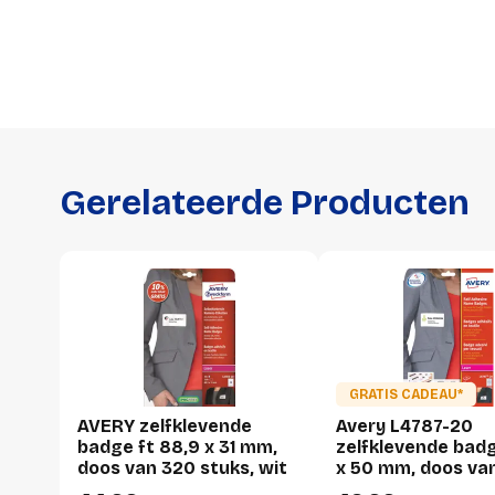
Gerelateerde Producten
GRATIS CADEAU*
AVERY zelfklevende
Avery L4787-20
badge ft 88,9 x 31 mm,
zelfklevende badg
doos van 320 stuks, wit
x 50 mm, doos va
stuks, wit/blauw