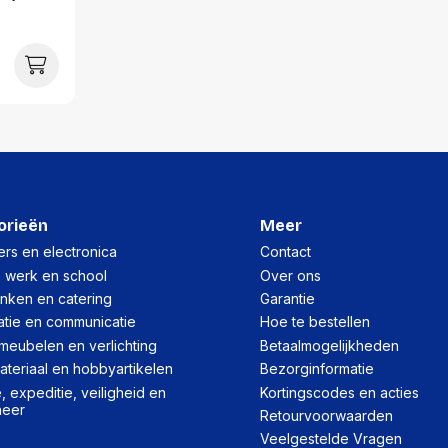
orieën
Meer
rs en electronica
Contact
, werk en school
Over ons
inken en catering
Garantie
atie en communicatie
Hoe te bestellen
meubelen en verlichting
Betaalmogelijkheden
teriaal en hobbyartikelen
Bezorginformatie
 expeditie, veiligheid en
Kortingscodes en acties
heer
Retourvoorwaarden
Veelgestelde Vragen