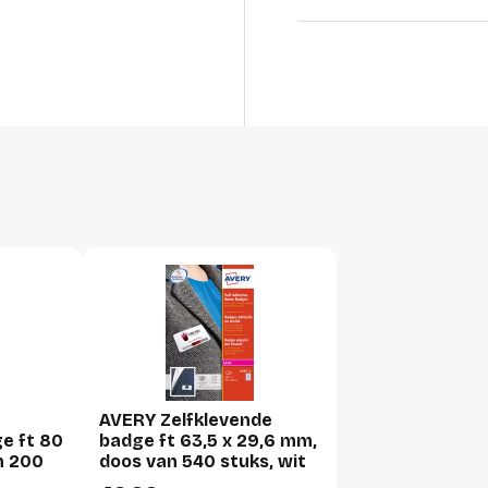
Lengte
Breedte
Hoogte
Gewicht
Verpakking
Per stuk
Hoeveelheid:
Breedte:
Hoogte:
AVERY Zelfklevende
Lengte:
e ft 80
badge ft 63,5 x 29,6 mm,
Gewicht:
n 200
doos van 540 stuks, wit