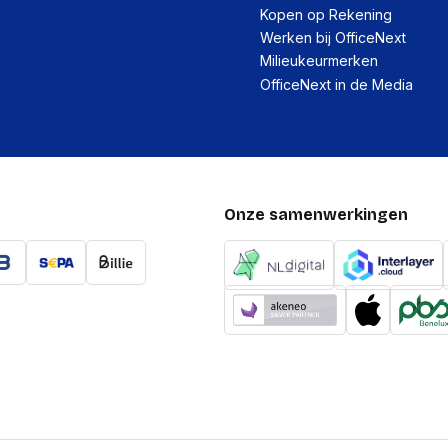
Kopen op Rekening
Werken bij OfficeNext
Milieukeurmerken
OfficeNext in de Media
Onze samenwerkingen