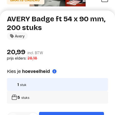
GRATIS CADEAU*
AVERY Badge ft 54 x 90 mm,
200 stuks
Avery
20,99
incl. BTW
prijs elders:
28,18
Kies je
hoeveelheid
1
stuk
5
stuks