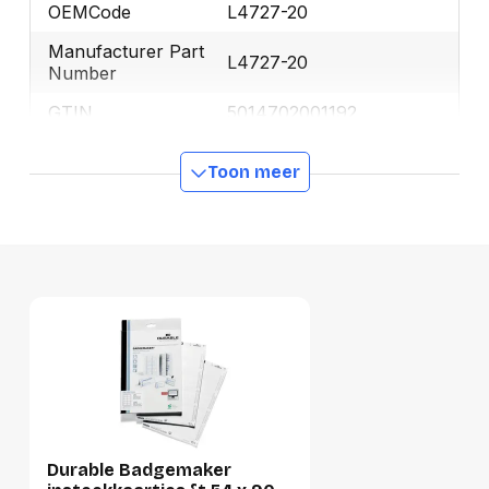
OEMCode
L4727-20
Manufacturer Part
L4727-20
Number
GTIN
5014702001192
Toon meer
Productformaat
Lengte
332 mm
Breedte
217 mm
Hoogte
16 mm
Gewicht
307 g
Verpakking
Per stuk
Durable Badgemaker