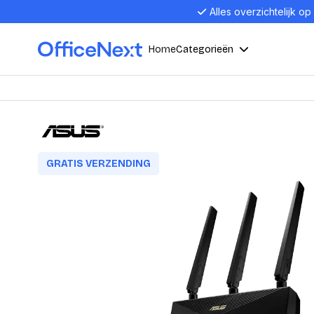
Alles overzichtelijk op
Home
Categorieën
Compu
Computers en electronica
Laptop
Kantoor, werk en school
GRATIS VERZENDING
Laptops
Desktop
Alles in 
Eten, drinken en catering
Barebon
Alles in L
Presentatie en communicatie
Monitor
Computer
Curved M
Kantoormeubelen en verlichting
Display p