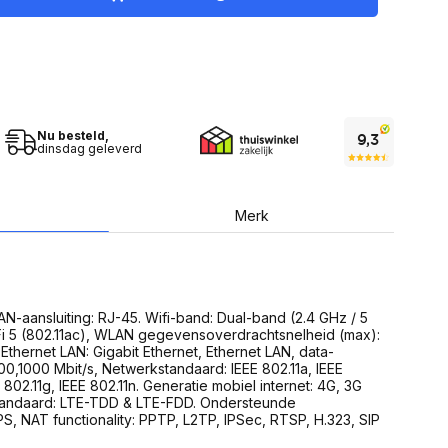
USB Sticks
 computer
Geheugenkaarten
ires
SSD behuizing
Computeraccessoires
Kaartlezers
Alles in Datadragers
ter
nenten
Nu besteld,
Data-opberging
dinsdag geleverd
enmodules
Voor CD/DVD
or
Alles in Data-opberging
arten
bord
Merk
Multimedia
r behuizing
Bluetooth Speakers
aarten
Mediaspelers
en
DJ Gear
aansluiting: RJ-45. Wifi-band: Dual-band (2.4 GHz / 5
ekaarten
Fototoestellen
Fi 5 (802.11ac), WLAN gegevensoverdrachtsnelheid (max):
schijfstations
Fotoprinter
 Ethernet LAN: Gigabit Ethernet, Ethernet LAN, data-
 Computer componenten
Fotocamera accessoires
0,1000 Mbit/s, Netwerkstandaard: IEEE 802.11a, IEEE
E 802.11g, IEEE 802.11n. Generatie mobiel internet: 4G, 3G
Alles in Multimedia
tandaard: LTE-TDD & LTE-FDD. Ondersteunde
tassen,
S, NAT functionality: PPTP, L2TP, IPSec, RTSP, H.323, SIP
sen en koffers
Betaaloplossingen POS