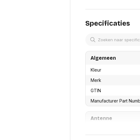
res
Laptopt
Beamer accesoires
elefonie en
Rugtass
es
Alles in Beamers en accesoires
Alles in 
Specificaties
en koffer
s, oortjes en
Netwerk en internet
ires
Mesh wifi systemen
Organi
 headsets
Bedrade routers
Muismatt
oons
Draadloze routers
Documen
Netwerk extenders
Algemeen
Beeldsch
ens
Netwerk switches
Voet-, a
ccessoires
Kleur
Netwerkkaarten
ruggens
eadsets, oortjes en
Netwerk transceiver modules
Toetsen
Merk
es
Werkstat
Alles in Netwerk en internet
GTIN
Alles in 
Manufacturer Part Num
Antenne
Antenne-ontwerp