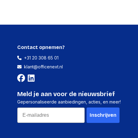
Ja
veau (max)
3 dBi
Ja
Contact opnemen?
Ja
+31 20 308 65 01
Ja
klant@officenext.nl
Ja
)
Ja
ty
Ja
Meld je aan voor de nieuwsbrief
Gepersonaliseerde aanbiedingen, acties, en meer!
Email
Inschrijven
ngsalgoritmen
WPS
PPTP, L2TP, IPSec, RTSP, H.323, SIP
Passthrough, PPPoE relay