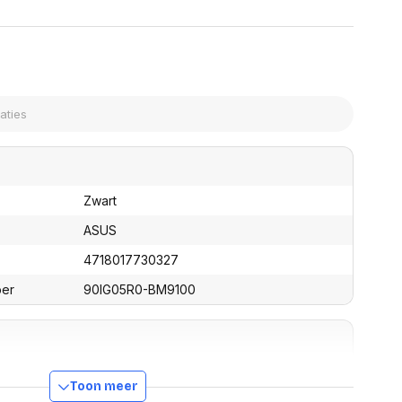
assen
(Point of Sale)
en
Mobiele pinautomaten
Laptoptassen, rugtassen
Alles in Betaaloplossingen POS
s
(Point of Sale)
satie en comfort
en en polssteunen
tenhouders
ermfilters
rm- en
Zwart
teunen
bordlades
ASUS
ions
4718017730327
Organisatie en comfort
ber
90IG05R0-BM9100
Intern & extern
Toon meer