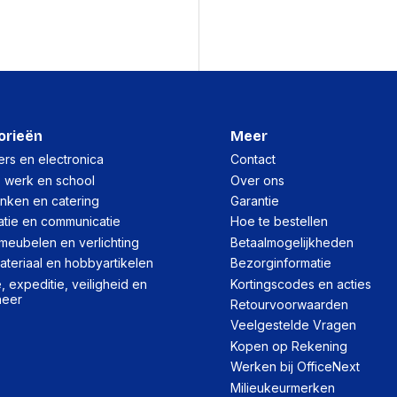
Afneembare antennes
Antenne versterkingsni
Beheerfuncties
Wake-on-LAN
orieën
Meer
Reset button
rs en electronica
Contact
Bandbreedteregeling
, werk en school
Over ons
inken en catering
Garantie
MU-MIMO-technologie
atie en communicatie
Hoe te bestellen
Quality of Service (QoS
meubelen en verlichting
Betaalmogelijkheden
WPS Push Button Securi
teriaal en hobbyartikelen
Bezorginformatie
 expeditie, veiligheid en
Kortingscodes en acties
heer
Retourvoorwaarden
Beveiliging
Veelgestelde Vragen
Ondersteunde beveiligi
Kopen op Rekening
Werken bij OfficeNext
NAT functionality
Milieukeurmerken