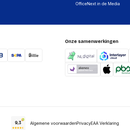
OfficeNext in de Media
Firewall
DMZ support
IP-adresfilter
URL- filtering
Onze samenwerkingen
Geplande toegang
System event log
Ouderlijk toezicht
MAC adres filtering
Toegang voor gasten
Network address transl
Design
Type product
Algemene voorwaarden
Privacy
EAA Verklaring
LED-indicatoren