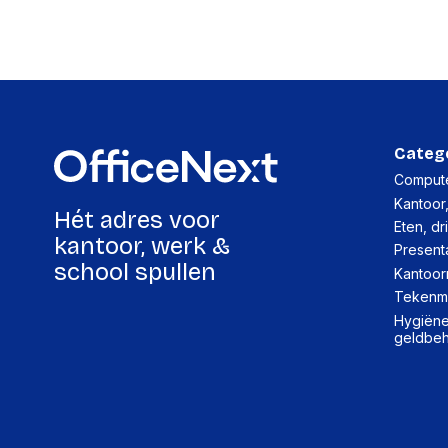
Categ
Compute
Kantoor
Hét adres voor
Eten, dr
kantoor, werk &
Present
school spullen
Kantoor
Tekenma
Hygiëne,
geldbe