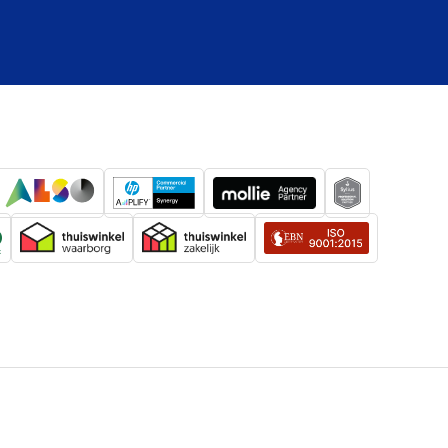
Ja
Ja
Ja
Ja
Ja
Ja
Ja
Ja
Ja
ation (NAT)
Ja
Router om neer te zetten
LAN, LTE, Stroom, USB, WAN, WLAN