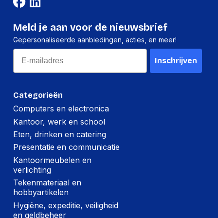
True Tone-
Ja
technologie
Meld je aan voor de nieuwsbrief
Maximale refresh
Gepersonaliseerde aanbiedingen, acties, en meer!
60 Hz
snelheid
Email
Inschrijven
Beeldscherm, aantal
1 miljard kleuren
kleuren
Schermdiameter in
Categorieën
68.3 cm
centimeters
Computers en electronica
Oorspronkelijke
Kantoor, werk en school
16:9
beeldverhouding
Eten, drinken en catering
Presentatie en communicatie
Design
Kantoormeubelen en
verlichting
Markt positionering
Grafisch ontwerp
Tekenmateriaal en
hobbyartikelen
Hygiëne, expeditie, veiligheid
Duurzaamheid
en geldbeheer