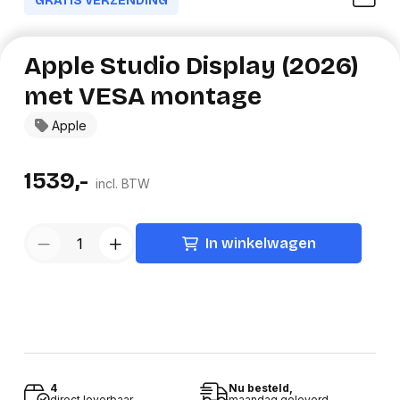
GRATIS VERZENDING
Apple Studio Display (2026)
met VESA montage
Apple
1539,-
incl. BTW
In winkelwagen
4
Nu besteld,
direct leverbaar
maandag geleverd