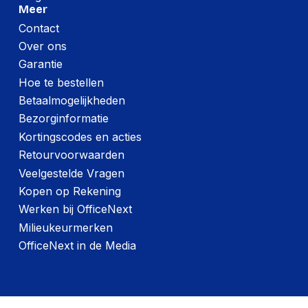
Meer
Duurzaamheidscertificaten
ENERGY STAR
Contact
Over ons
Energie
Garantie
Energie-
Hoe te bestellen
A tot G
efficiëntieschaal
Betaalmogelijkheden
Stroomverbruik (in
Bezorginformatie
0.5 W
standby)
Kortingscodes en acties
Energie-
Retourvoorwaarden
efficiëntieklasse
Niet beschikbaar
Veelgestelde Vragen
(HDR)
Kopen op Rekening
Energie-
Werken bij OfficeNext
efficiëntieklasse
F
Milieukeurmerken
(SDR)
OfficeNext in de Media
Energieverbruik
23 kWh_week
(SDR) per 1000 uur