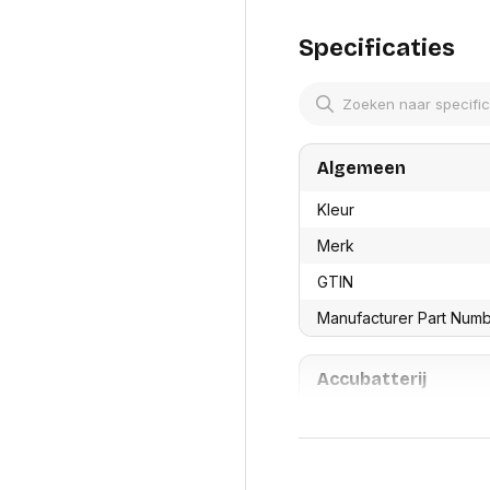
res
morst er iets overheen. G
Laptopt
Beamer accesoires
elefonie en
Rugtass
Specificaties
es
Alles in Beamers en accesoires
Alles in 
en koffer
s, oortjes en
Netwerk en internet
ires
Mesh wifi systemen
Organi
 headsets
Bedrade routers
Muismatt
Algemeen
oons
Draadloze routers
Documen
Netwerk extenders
Beeldsch
Kleur
ens
Netwerk switches
Voet-, a
ccessoires
Netwerkkaarten
Merk
ruggens
eadsets, oortjes en
Netwerk transceiver modules
Toetsen
GTIN
es
Werkstat
Alles in Netwerk en internet
Manufacturer Part Num
Alles in 
Accubatterij
Type batterij
Oplaadbare batterij