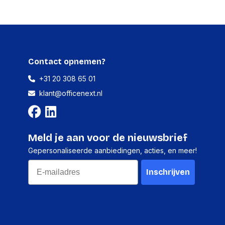
g
31.9 mm
akking
Contact opnemen?
+31 20 308 65 01
Ja
klant@officenext.nl
Ja
Meld je aan voor de nieuwsbrief
Item
Gepersonaliseerde aanbiedingen, acties, en meer!
Finder
Email
Inschrijven
Stofafstotend
dscode (IP)
IP67
Ja