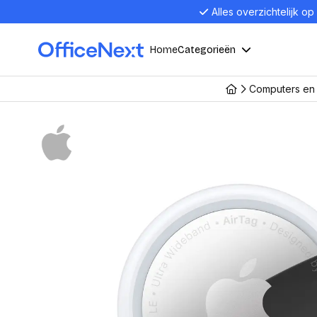
Alles overzichtelijk op
Home
Categorieën
Computers en 
Compu
Computers en electronica
Laptop
Kantoor, werk en school
Laptops
Desktop
Alles in 
Eten, drinken en catering
Barebon
Alles in L
Presentatie en communicatie
Monitor
Computer
Curved M
Kantoormeubelen en verlichting
Display p