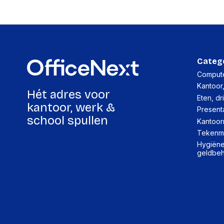
Categ
Compute
Kantoor
Hét adres voor
Eten, dr
kantoor, werk &
Present
school spullen
Kantoor
Tekenma
Hygiëne,
geldbe