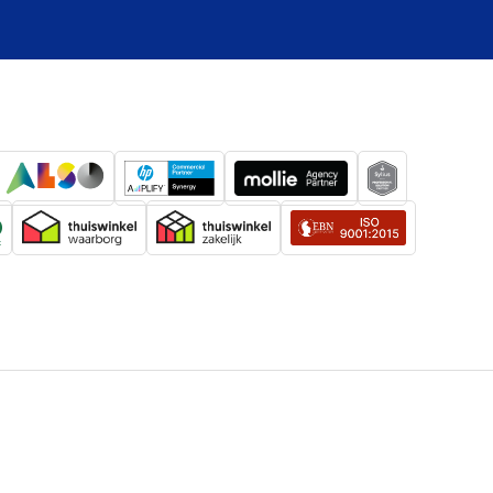
rs
Ja
Ja
on (NFC)
Ja
iOS 14.5