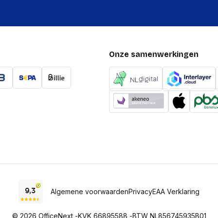
Ingebouwde luidspreke
Poorten interfaces
Bluetooth
Onze samenwerkingen
Near Field Communicati
Software
Ondersteunde mobiele
besturingssystemen
Algemene voorwaarden
Privacy
EAA Verklaring
© 2026 OfficeNext -
KVK 66895588 -
BTW NL856745935B01