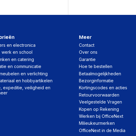
Gewicht en omvan
Diameter
Inhoud van de verp
orieën
Meer
rs en electronica
Contact
Batterijen inbegrepen
, werk en school
Over ons
Gebruikershandleiding
inken en catering
Garantie
atie en communicatie
Hoe te bestellen
meubelen en verlichting
Betaalmogelijkheden
Kenmerken
teriaal en hobbyartikelen
Bezorginformatie
Bedoeld voor
 expeditie, veiligheid en
Kortingscodes en acties
heer
Retourvoorwaarden
Type product
Veelgestelde Vragen
Veiligheidsfunties
Kopen op Rekening
Werken bij OfficeNext
Internationale veilighei
Milieukeurmerken
Versnellingsmeter
OfficeNext in de Media