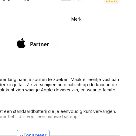
USB Sticks
 computer
Geheugenkaarten
ires
SSD behuizing
Computeraccessoires
Merk
Kaartlezers
Alles in Datadragers
ter
nenten
Data-opberging
enmodules
Voor CD/DVD
or
Alles in Data-opberging
arten
bord
Multimedia
r behuizing
eer lang naar je spullen te zoeken. Maak er eentje vast aan
Bluetooth Speakers
aarten
dere in je tas. Ze verschijnen automatisch op de kaart in de
Mediaspelers
ok kunt zien waar je Apple devices zijn, en waar je familie
en
DJ Gear
ekaarten
Fototoestellen
schijfstations
Fotoprinter
 Computer componenten
et een standaardbatterij die je eenvoudig kunt vervangen.
Fotocamera accessoires
r het tijd is voor een nieuwe batterij.
Alles in Multimedia
tassen,
sen en koffers
e sleutels zit en je ze (oeps) in een plas laat vallen. Of je
Betaaloplossingen POS
Toon meer