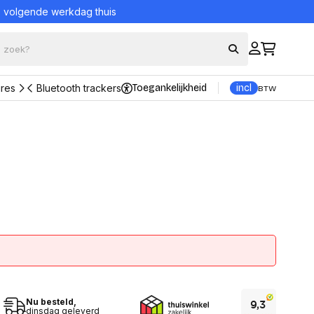
= volgende werkdag thuis
ires
Bluetooth trackers
Toegankelijkheid
incl
BTW
Bekijk alle producten
eraccessoires
Bescherming en
onderhoud
ord en muis sets
Portable Powerstations
borden
UPS (Noodstroomvoeding)
Reinigingsproducten
kers
Veiligheidssystemen
s
nsole
Alles in Bescherming en
onderhoud
trollers
ons
ader
Datadragers
n adapters
Hard Disks
Nu besteld,
tations en Hubs
dinsdag geleverd