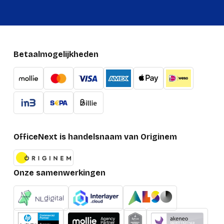
Levensduur batterij
24 h
Oplaadduur batterij
0.5 h
Levensduur
38 h
accu/batterij
Betaalmogelijkheden
Gewicht en omvang
Dikte
46 mm
Inhoud van de verpakking
OfficeNext is handelsnaam van Originem
Magnetische
Meegeleverde kabels
Snellader naar USB-
C
Onze samenwerkingen
Kenmerken
Gyroscoop
Ja