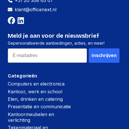
+31 20 308 65 01
Afgeronde
Ja
Nieuw: slaapscore. Eenvoudig je zzzlaap volgen
schermhoeken
klant@officenext.nl
en helpen verbeteren
Marketingnaam
Tot wel 24 uur batterij­duur. Doe langer wat je
Retina
beeldschermtechnologie
leuk vindt
Het glas van het display is 2x zo krasbestendig
Meld je aan voor de nieuwsbrief
als dat van Series 10. Sterk is nu nog sterker
Design
Gepersonaliseerde aanbiedingen, acties, en meer!
Vorm
Rechthoekig
Email
Inschrijven
Maat band
S/M
Waterdicht tot
50 m
Categorieën
Afneembare band
Ja
Computers en electronica
Kantoor, werk en school
Stofafstotend,
Veiligheidsfunties
Waterbestendig,
Eten, drinken en catering
Waterbestendig
Presentatie en communicatie
Horlogekast grootte
46 mm
Kantoormeubelen en
verlichting
Markt positionering
Smartwatch
Tekenmateriaal en