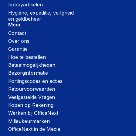
hobbyartikelen
Horlogekast
Titanium
materiaal
Hygiëne, expeditie, veiligheid
en geldbeheer
Magnetische
Meer
Ja
oplaadconnector
Contact
Internationale
Over ons
IP6X
veiligheidscode (IP)
Garantie
Band kleur
Zwart
Hoe te bestellen
Betaalmogelijkheden
Band materiaal
Rubber
Bezorginformatie
Horlogekast kleur
Titanium
Kortingscodes en acties
Retourvoorwaarden
Energie
Veelgestelde Vragen
Kopen op Rekening
Type batterij
Ingebouwde accu
Werken bij OfficeNext
Draadloos opladen
Ja
Milieukeurmerken
OfficeNext in de Media
Batterijtechnologie
Lithium-Ion (Li-Ion)