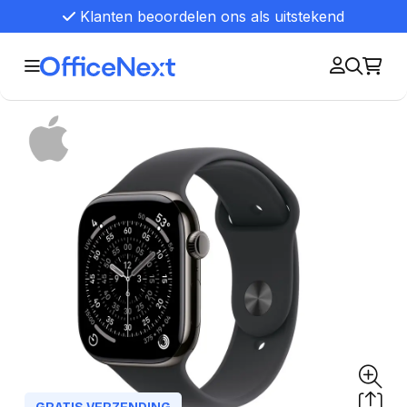
Klanten beoordelen ons als uitstekend