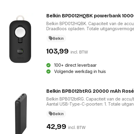
Belkin BPD012HQBK powerbank 1000
Belkin BPD012HQBK. Capaciteit van de accu/
Draadloos opladen. Totale uitgangsvermogen
Belkin
103,99
incl. BTW
100+ direct leverbaar
Volgende werkdag in huis
Belkin BPB012btRG 20000 mAh Ros
Belkin BPB012btRG. Capaciteit van de accu/
Aantal USB-Type-C-poorten: 1. Totale uitga
Belkin
42,99
incl. BTW