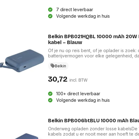
res
Laptopt
Beamer accesoires
elefonie en
7 direct leverbaar
Rugtass
es
Alles in Beamers en accesoires
Volgende werkdag in huis
Alles in 
en koffer
s, oortjes en
Netwerk en internet
ires
Belkin BPB021HQBL 10000 mAh 20W PD Powerbank met geïntegreerde USB‑C
Mesh wifi systemen
Organi
kabel – Blauw
 headsets
Bedrade routers
Muismatt
oons
Draadloze routers
Of je nu op reis bent, of je oplader is zoe
Documen
batterijvermogen voor elke gelegenheid, d
Netwerk extenders
Beeldsch
vermogen en 2 USB-C poorten waarmee je 2 
ens
Netwerk switches
Voet-, a
is bevestigd aan een geïntegreerde kabel d
Belkin
ccessoires
Netwerkkaarten
ruggens
voor eenvoudig transport.Belkin BPB021HQBL.
eadsets, oortjes en
Netwerk transceiver modules
Toetsen
USB-Type-C-poorten: 2. Kleur van het produ
30,72
incl. BTW
es
Werkstat
Alles in Netwerk en internet
Alles in 
100+ direct leverbaar
Volgende werkdag in huis
Belkin BPB006btBLU 10000 mAh Bl
Onderweg opladen zonder losse kabelsDe 
kabels zodat u er nooit meer aan hoeft te