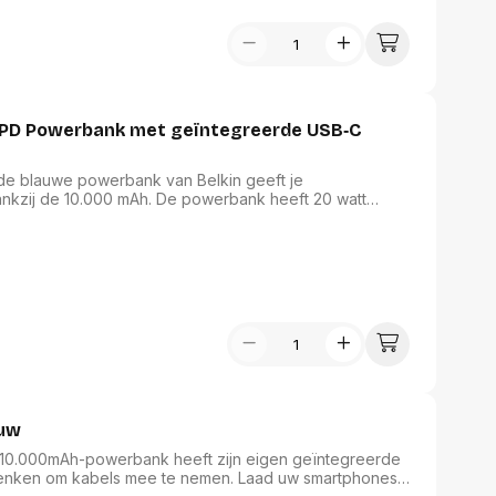
assen
(Point of Sale)
en
Mobiele pinautomaten
Laptoptassen, rugtassen
Alles in Betaaloplossingen POS
s
(Point of Sale)
satie en comfort
en en polssteunen
k: de blauwe powerbank van Belkin geeft je
tenhouders
ankzij de 10.000 mAh. De powerbank heeft 20 watt
ermfilters
apparaten tegelijk kunt opladen. Een van de poorten
rm- en
ie in een groef aan de zijkant van de powerbank past
teunen
 Capaciteit van de accu/batterij: 10000 mAh. Aantal
bordlades
ct: Blauw
ions
Organisatie en comfort
auw
10.000mAh-powerbank heeft zijn eigen geïntegreerde
 denken om kabels mee te nemen. Laad uw smartphones