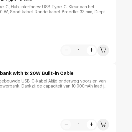
e-C, Hub-interfaces: USB Type-C. Kleur van het
60 W, Soort kabel: Ronde kabel. Breedte: 33 mm, Diepte:
ing: 1 stuk(s). Lengte: 140 mm
nk with 1x 20W Built-in Cable
ebouwde USB-C-kabel Altijd onderweg voorzien van
erbank. Dankzij de capaciteit van 10.000mAh laad je
n op. De geïntegreerde USB-C-kabel zorgt ervoor dat
 met 20W snelladen laad je compatibele apparaten snel
ver een extra USB-A-poort voor het gelijktijdig