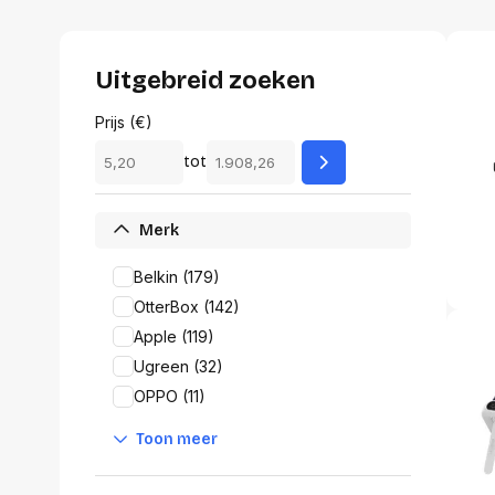
Alles in M
Tekenmateriaal en
hobbyartikelen
Tablets
Uitgebreid zoeken
Tablets
Hygiëne, expeditie, veiligheid en
Handtek
Prijs (€)
geldbeheer
Tabletto
tot
Tabletbe
Tablet s
Pencil
Merk
Pencil ac
Alles in T
Belkin (179)
OtterBox (142)
Telefon
Apple (119)
accesso
Ugreen (32)
Smartpho
Smartwat
OPPO (11)
accessor
A/V conf
Toon meer
Apple ka
Telecom 