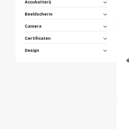
accessoi
Accubatterij
Alles in T
accessoir
Beeldscherm
Headset
Camera
accesso
Certificaten
Computer
Koptelef
Design
Oortjes
Oorkuss
Overig a
Alles in H
accessoir