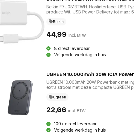
Belkin F7U081BTWH. Hostinterface: USB Typ
product: Wit, USB Power Delivery tot max.: 
140 mm, Hoogte: 10,5 mm. Aantal per verpakk
Belkin
44,99
incl. BTW
8 direct leverbaar
Volgende werkdag in huis
UGREEN 10.000mAh 20W 1C1A Powerba
UGREEN 10.000mAh 20W Powerbank met ing
extra stroom met deze compacte UGREEN pow
eenvoudig smartphones en andere apparate
je geen losse kabel hoeft mee te nemen en
Ugreen
weer op. Daarnaast beschikt de powerbank o
opladen van meerdere apparaten.
22,66
incl. BTW
100+ direct leverbaar
Volgende werkdag in huis