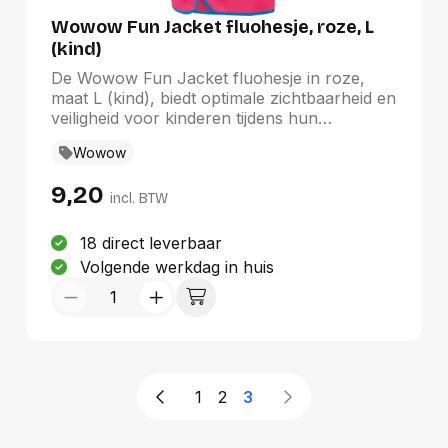
Duurste eerst
Wowow Fun Jacket fluohesje, roze, L
(kind)
De Wowow Fun Jacket fluohesje in roze,
maat L (kind), biedt optimale zichtbaarheid en
veiligheid voor kinderen tijdens hun
buitenavonturen. Dit lichtgewicht polyester
Wowow
fluohesje (120 g) is uitgerust met
reflecterende banden voor extra
9,20
bescherming in het donker. Met een handige
incl. BTW
ritssluiting en een naamlabel zorgt het voor
een comfortabele en persoonlijke pasvorm.
18 direct leverbaar
Dit fluohesje behoort tot de Facility -
Volgende werkdag in huis
Onderweg - Fluohesje familie, perfect voor
actieve kinderen.
1
2
3