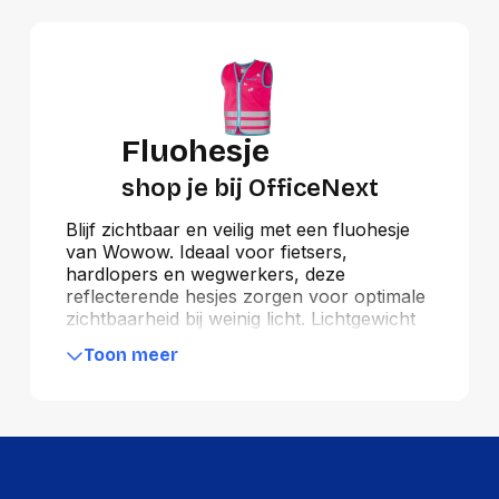
Fluohesje
shop je bij OfficeNext
Blijf zichtbaar en veilig met een fluohesje
van Wowow. Ideaal voor fietsers,
hardlopers en wegwerkers, deze
reflecterende hesjes zorgen voor optimale
zichtbaarheid bij weinig licht. Lichtgewicht
en comfortabel voor dagelijks gebruik.
Toon meer
OfficeNext is het beste adres voor
veiligheidsproducten met snelle levering.