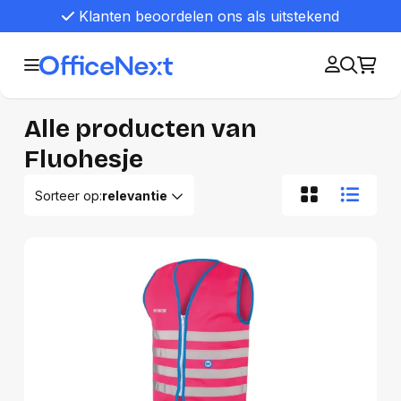
Klanten beoordelen ons als uitstekend
Alle producten van
Fluohesje
Sorteer op:
relevantie
Relevantie
Van A tot Z
Van Z tot A
Nieuwste eerst
Oudste eerst
Goedkoopste eerst