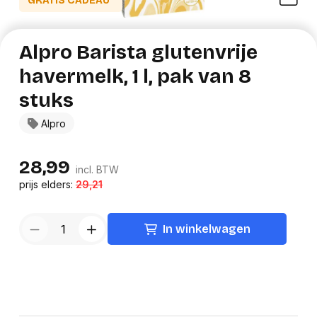
GRATIS CADEAU*
Alpro Barista glutenvrije
havermelk, 1 l, pak van 8
stuks
Alpro
28,99
incl. BTW
prijs elders:
29,21
In winkelwagen