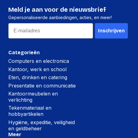
Lengte:
300 millimeter
Meld je aan voor de nieuwsbrief
Gepersonaliseerde aanbiedingen, acties, en meer!
Gewicht:
8620 gram
Email
Inschrijven
Categorieën
Computers en electronica
Kantoor, werk en school
Eten, drinken en catering
Presentatie en communicatie
Kantoormeubelen en
verlichting
Tekenmateriaal en
hobbyartikelen
Hygiëne, expeditie, veiligheid
en geldbeheer
Meer