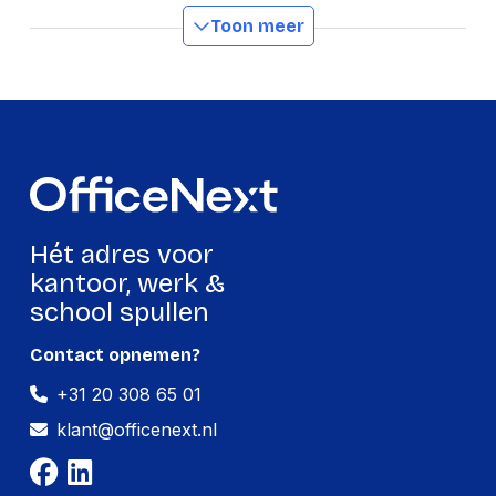
GTIN
5411188132127
Toon meer
Productformaat
Lengte
300 mm
Breedte
210 mm
Hoogte
155 mm
Gewicht
8620 g
Hét adres voor
kantoor, werk &
Verpakking
school spullen
Contact opnemen?
Per stuk
+31 20 308 65 01
Hoeveelheid:
1 stuk
klant@officenext.nl
Breedte:
210 millimeter
Hoogte:
155 millimeter