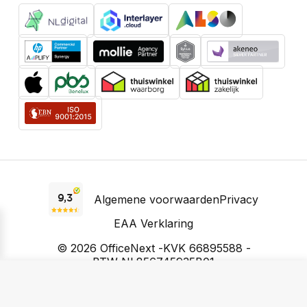
Algemene voorwaarden
Privacy
EAA Verklaring
© 2026 OfficeNext -
KVK 66895588 -
BTW NL856745935B01
Open filters
Prijzen incl. BTW, voor zakelijke klanten excl. BTW. Prijzen kunnen
wijzigen.