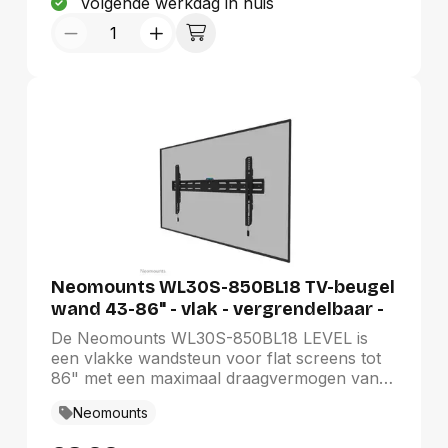
Volgende werkdag in huis
waardoor uw werkruimte netjes blijft.
Neomounts WL30S-850BL18 TV-beugel
wand 43-86" - vlak - vergrendelbaar -
snelle installatie
De Neomounts WL30S-850BL18 LEVEL is
een vlakke wandsteun voor flat screens tot
86" met een maximaal draagvermogen van
60 kg. Voor de perfecte installatie is hoogte-
Neomounts
en niveauverstelling beschikbaar.De LEVEL-
850 wandsteun heeft een diepte van 3,3 cm