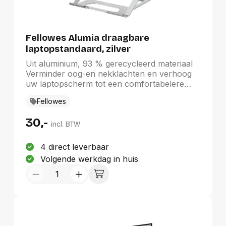
75x75 mm of 100x100 mm. Heeft u een
afwijkend (groter) gatenpatroon, dan kunt u
dit oplossen met een van onze VESA
verloopplaten.
Fellowes Alumia draagbare
laptopstandaard, zilver
Uit aluminium, 93 % gerecycleerd materiaal
Verminder oog-en nekklachten en verhoog
uw laptopscherm tot een comfortabelere
kijkhoogte. In 6 niveaus aanpasbaar Voor
Fellowes
laptops tot 15 inch Plat opvouwbaar, perfect
voor mobiel werken Max. gewicht: 5 kg
30,-
Garantie: 5 jaar
incl. BTW
4 direct leverbaar
Volgende werkdag in huis