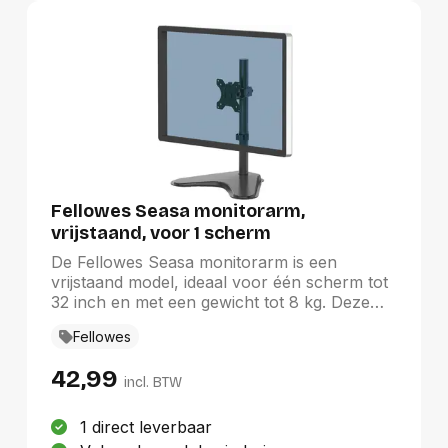
product is geschikt voor schermen met een
VESA gatenpatroon van 75x75 mm of
100x100 mm. Heeft u een afwijkend (groter)
gatenpatroon, dan kunt u dit oplossen met
een van onze VESA verloopplaten.
Fellowes Seasa monitorarm,
vrijstaand, voor 1 scherm
De Fellowes Seasa monitorarm is een
vrijstaand model, ideaal voor één scherm tot
32 inch en met een gewicht tot 8 kg. Deze
elegante zwarte arm vermindert spanning op
Fellowes
nek, schouders en ogen, wat bijdraagt aan
een productieve werkplek. Met een
42,99
verzwaarde voet voor stabiliteit, biedt de arm
incl. BTW
een draaibeweging van 120°, 360° rotatie en
een kanteling van +/- 45°. De geïntegreerde
1 direct leverbaar
kabelgeleider houdt snoeren georganiseerd,