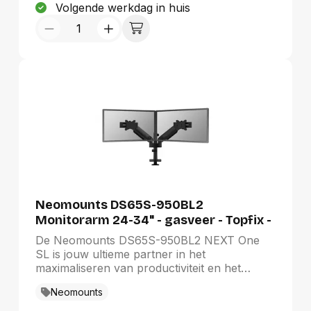
Volgende werkdag in huis
Neomounts DS65S-950BL2
Monitorarm 24-34" - gasveer - Topfix -
multi-instelbaar - 180°-stop
De Neomounts DS65S-950BL2 NEXT One
SL is jouw ultieme partner in het
maximaliseren van productiviteit en het
optimaliseren van jouw werkplek. Deze
Neomounts
unieke monitorarm is gemaakt met precisie
en innovatie en ontworpen voor naadloze