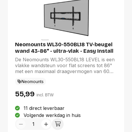
Neomounts WL30-550BL18 TV-beugel
wand 43-86" - ultra-vlak - Easy Install
De Neomounts WL30-550BL18 LEVEL is een
vlakke wandsteun voor flat screens tot 86"
met een maximaal draagvermogen van 60
kg.De LEVEL-550 wandsteun is ultra-plat met
Neomounts
een diepte van 2,3 cm en is geschikt voor
schermen met VESA gatenpatroon 100x100
55,99
tot 800x400 mm.De WL30-550BL18 is
incl. BTW
voorzien van een handig magnetisch pull &
release systeem, waarmee je de tv in een
11 direct leverbaar
oogwenk kunt bevestigen en op een veilige
Volgende werkdag in huis
en solide manier kunt vastzetten. Nadien
kunnen de pull & release touwtjes eenvoudig
weggeborgen worden achter het scherm