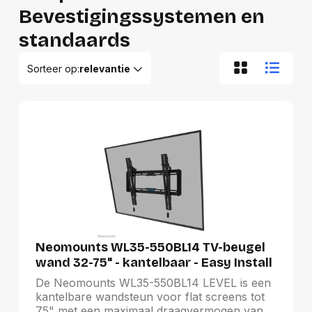
Bevestigingssystemen en
standaards
Sorteer op:
relevantie
Relevantie
Van A tot Z
Van Z tot A
Nieuwste eerst
Oudste eerst
Goedkoopste eerst
Duurste eerst
Neomounts WL35-550BL14 TV-beugel
wand 32-75" - kantelbaar - Easy Install
De Neomounts WL35-550BL14 LEVEL is een
kantelbare wandsteun voor flat screens tot
75" met een maximaal draagvermogen van