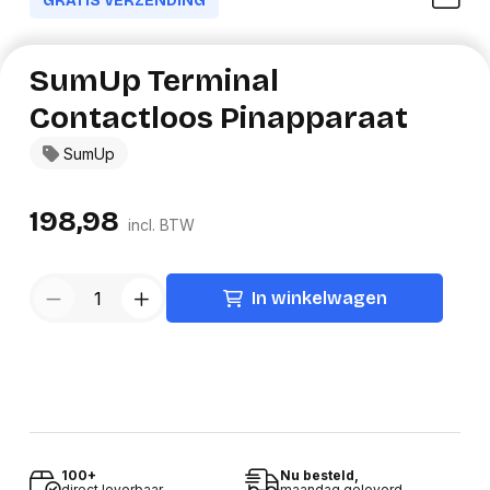
GRATIS VERZENDING
SumUp Terminal
Contactloos Pinapparaat
SumUp
198,98
incl. BTW
In winkelwagen
100+
Nu besteld,
direct leverbaar
maandag geleverd