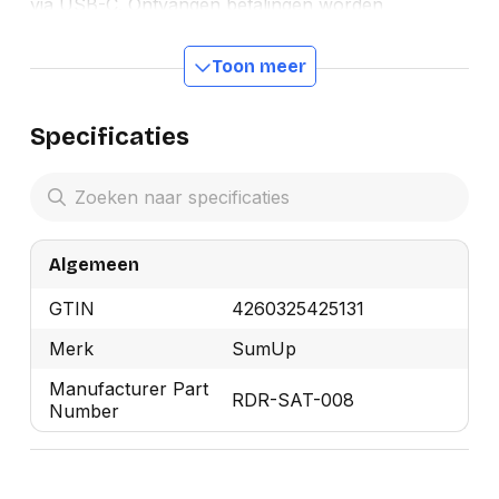
via USB-C. Ontvangen betalingen worden
doorgaans binnen 1 tot 2 werkdagen op je rekening
uitbetaald. Je betaalt alleen een transactietarief van
Toon meer
1,9% per betaling, zonder abonnementskosten,
maandelijkse verplichtingen of verborgen kosten.
Specificaties
Algemeen
GTIN
4260325425131
Merk
SumUp
Manufacturer Part
RDR-SAT-008
Number