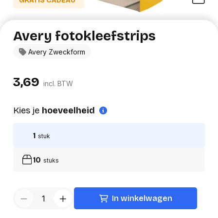
GRATIS CADEAU*
Avery fotokleefstrips
Avery Zweckform
3,69
incl. BTW
Kies je
hoeveelheid
1
stuk
10
stuks
In winkelwagen