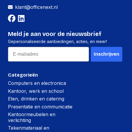
Breedte:
72 millimeter
klant@officenext.nl
Hoogte:
26 millimeter
Lengte:
93 millimeter
Gewicht:
24 gram
Meld je aan voor de nieuwsbrief
Gepersonaliseerde aanbiedingen, acties, en meer!
Per doos
Email
Inschrijven
Hoeveelheid:
10 stuks
Breedte:
82 millimeter
Categorieën
Hoogte:
83 millimeter
Computers en electronica
Kantoor, werk en school
Lengte:
253 millimeter
Eten, drinken en catering
Gewicht:
259 gram
Presentatie en communicatie
Kantoormeubelen en
verlichting
Tekenmateriaal en