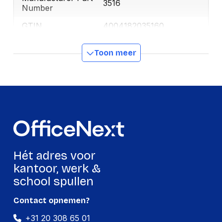
3516
Number
GTIN
4004182035160
Toon meer
Productformaat
Lengte
93 mm
Breedte
72 mm
Hoogte
26 mm
Gewicht
24 g
Hét adres voor
Verpakking
kantoor, werk &
school spullen
Per stuk
Contact opnemen?
Hoeveelheid:
1 stuk
+31 20 308 65 01