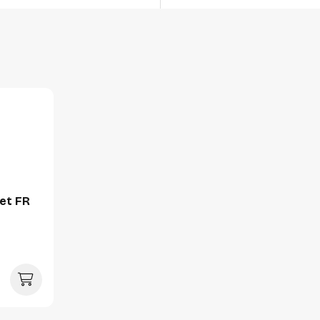
Productformaat
Lengte
Breedte
Hoogte
Gewicht
Verpakking
Per stuk
et FR
Hoeveelheid:
Breedte:
Hoogte:
Lengte: