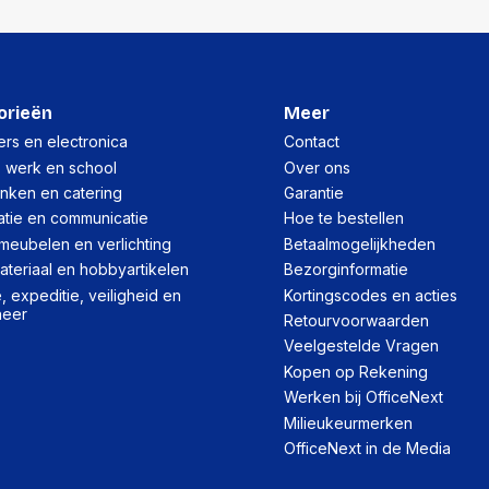
Gewicht:
Per doos
Hoeveelheid:
orieën
Meer
Breedte:
rs en electronica
Contact
, werk en school
Over ons
Hoogte:
inken en catering
Garantie
Lengte:
atie en communicatie
Hoe te bestellen
meubelen en verlichting
Betaalmogelijkheden
Gewicht:
teriaal en hobbyartikelen
Bezorginformatie
 expeditie, veiligheid en
Kortingscodes en acties
heer
Retourvoorwaarden
Veelgestelde Vragen
Kopen op Rekening
Werken bij OfficeNext
Milieukeurmerken
OfficeNext in de Media