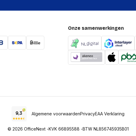
Onze samenwerkingen
Algemene voorwaarden
Privacy
EAA Verklaring
© 2026 OfficeNext -
KVK 66895588 -
BTW NL856745935B01