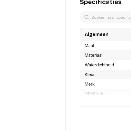
res
Specificaties
Laptopt
Beamer accesoires
elefonie en
Rugtass
es
Alles in Beamers en accesoires
Alles in 
en koffer
s, oortjes en
Netwerk en internet
ires
Algemeen
Mesh wifi systemen
Organi
 headsets
Bedrade routers
Muismatt
Maat
oons
Draadloze routers
Documen
Netwerk extenders
Beeldsch
Materiaal
ens
Netwerk switches
Voet-, a
ccessoires
Waterdichtheid
Netwerkkaarten
ruggens
eadsets, oortjes en
Netwerk transceiver modules
Toetsen
Kleur
es
Werkstat
Alles in Netwerk en internet
Merk
Alles in 
OEMCode
Manufacturer Part Num
Winddicht
GTIN