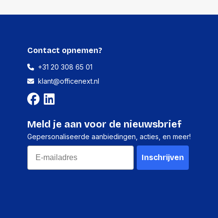
290 gram
10 stuks
Contact opnemen?
320 millimeter
+31 20 308 65 01
240 millimeter
klant@officenext.nl
350 millimeter
3272 gram
Meld je aan voor de nieuwsbrief
Gepersonaliseerde aanbiedingen, acties, en meer!
Email
Inschrijven