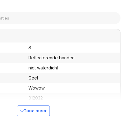
assen
(Point of Sale)
en
Mobiele pinautomaten
Laptoptassen, rugtassen
Alles in Betaaloplossingen POS
s
(Point of Sale)
satie en comfort
en en polssteunen
S
tenhouders
ermfilters
Reflecterende banden
rm- en
niet waterdicht
teunen
bordlades
Geel
ions
Wowow
Organisatie en comfort
012032
ber
012032
Toon meer
Nee
5420071120325