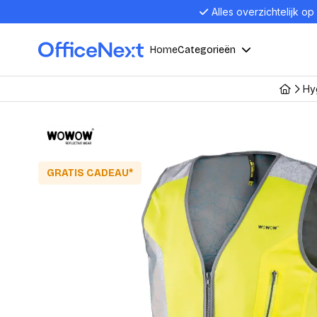
Alles overzichtelijk op
Home
Categorieën
Hy
Compu
Computers en electronica
Laptop
Kantoor, werk en school
Laptops
GRATIS CADEAU*
Desktop
Alles in 
Eten, drinken en catering
Barebon
Alles in L
Presentatie en communicatie
Monitor
Computer
Curved M
Kantoormeubelen en verlichting
Display p