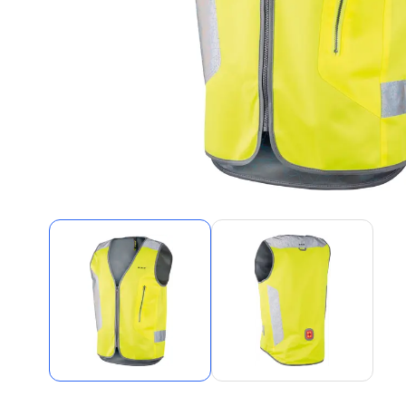
Alles in M
Tekenmateriaal en
hobbyartikelen
Tablets
Tablets
Hygiëne, expeditie, veiligheid en
Handtek
geldbeheer
Tabletto
Tabletbe
Tablet s
Pencil
Pencil ac
Alles in T
Telefon
accesso
Smartpho
Smartwat
accessor
A/V conf
Apple ka
Telecom 