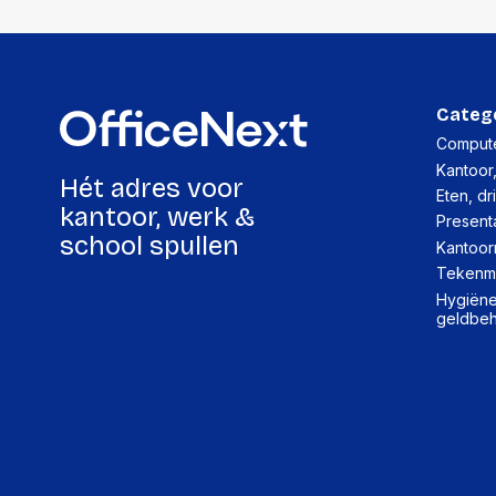
Categ
Compute
Kantoor
Hét adres voor
Eten, dr
kantoor, werk &
Present
school spullen
Kantoor
Tekenma
Hygiëne,
geldbe