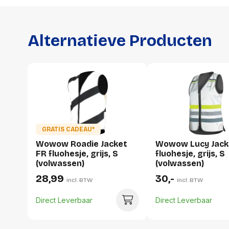
Alternatieve Producten
GRATIS CADEAU*
Wowow Roadie Jacket
Wowow Lucy Jack
FR fluohesje, grijs, S
fluohesje, grijs, S
(volwassen)
(volwassen)
28,99
30,-
incl. BTW
incl. BTW
Direct Leverbaar
Direct Leverbaar