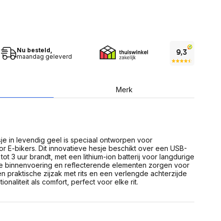
USB Sticks
 computer
Geheugenkaarten
ires
SSD behuizing
Computeraccessoires
Kaartlezers
Alles in Datadragers
Nu besteld,
ter
maandag geleverd
nenten
Data-opberging
enmodules
Voor CD/DVD
or
Merk
Alles in Data-opberging
arten
bord
Multimedia
r behuizing
Bluetooth Speakers
aarten
 in levendig geel is speciaal ontworpen voor
Mediaspelers
en
r E-bikers. Dit innovatieve hesje beschikt over een USB-
DJ Gear
tot 3 uur brandt, met een lithium-ion batterij voor langdurige
ekaarten
Fototoestellen
te binnenvoering en reflecterende elementen zorgen voor
schijfstations
Fotoprinter
en praktische zijzak met rits en een verlengde achterzijde
 Computer componenten
Fotocamera accessoires
onaliteit als comfort, perfect voor elke rit.
Alles in Multimedia
tassen,
sen en koffers
Betaaloplossingen POS