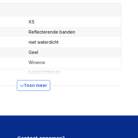
assen
(Point of Sale)
en
Mobiele pinautomaten
Laptoptassen, rugtassen
Alles in Betaaloplossingen POS
XS
s
(Point of Sale)
Reflecterende banden
satie en comfort
niet waterdicht
en en polssteunen
tenhouders
Geel
ermfilters
Wowow
rm- en
teunen
5420071116045
bordlades
ions
011604
Toon meer
Organisatie en comfort
ber
011604
Nee
0 mm