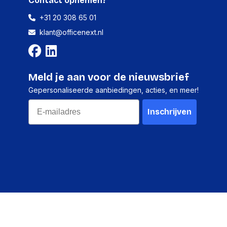
Contact opnemen?
0 mm
+31 20 308 65 01
0 mm
klant@officenext.nl
0 g
Meld je aan voor de nieuwsbrief
Gepersonaliseerde aanbiedingen, acties, en meer!
Email
Inschrijven
1 stuk
-
-
-
-