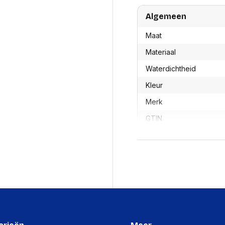
res
Laptopt
Beamer accesoires
elefonie en
Algemeen
Rugtass
es
Alles in Beamers en accesoires
Alles in 
Maat
en koffer
s, oortjes en
Netwerk en internet
Materiaal
ires
Mesh wifi systemen
Organi
 headsets
Waterdichtheid
Bedrade routers
Muismatt
oons
Draadloze routers
Documen
Kleur
Netwerk extenders
Beeldsch
ens
Merk
Netwerk switches
Voet-, a
ccessoires
Netwerkkaarten
ruggens
GTIN
eadsets, oortjes en
Netwerk transceiver modules
Toetsen
es
Werkstat
OEMCode
Alles in Netwerk en internet
Alles in 
Manufacturer Part Num
Winddicht
Productformaat
Lengte