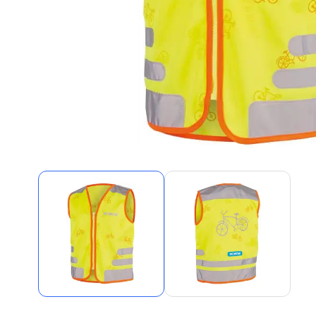
Alles in M
Tekenmateriaal en
hobbyartikelen
Tablets
Tablets
Hygiëne, expeditie, veiligheid en
Handtek
geldbeheer
Tabletto
Tabletbe
Tablet s
Pencil
Pencil ac
Alles in T
Telefon
accesso
Smartpho
Smartwat
accessor
A/V conf
Apple ka
Telecom 