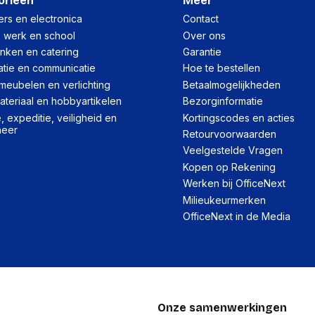
orieën
Meer
Breedte
rs en electronica
Contact
Hoogte
, werk en school
Over ons
inken en catering
Garantie
Gewicht
atie en communicatie
Hoe te bestellen
meubelen en verlichting
Betaalmogelijkheden
Verpakking
teriaal en hobbyartikelen
Bezorginformatie
 expeditie, veiligheid en
Kortingscodes en acties
heer
Retourvoorwaarden
Per stuk
Veelgestelde Vragen
Hoeveelheid:
Kopen op Rekening
Werken bij OfficeNext
Breedte:
Milieukeurmerken
Hoogte:
OfficeNext in de Media
Lengte:
Gewicht:
Onze samenwerkingen