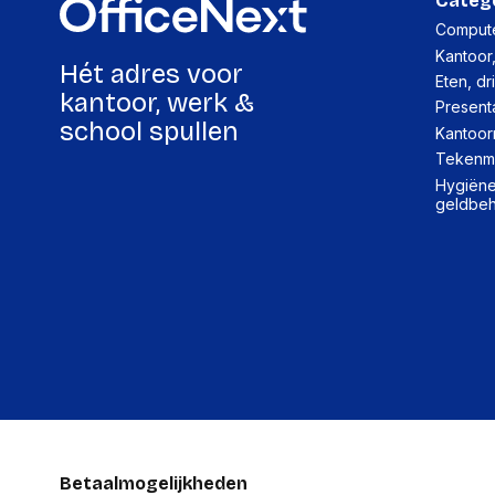
Categ
Compute
Kantoor
Hét adres voor
Eten, dr
kantoor, werk &
Present
school spullen
Kantoor
Tekenma
Hygiëne,
geldbe
Betaalmogelijkheden