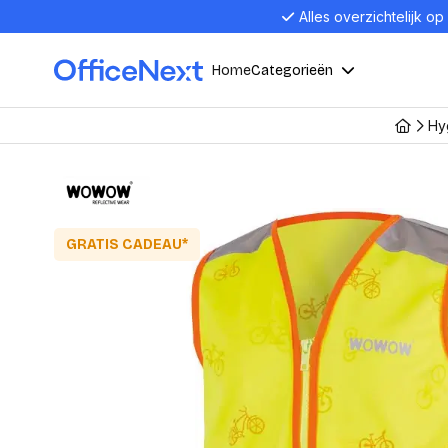
Alles overzichtelijk op
Home
Categorieën
Hy
Compu
Computers en electronica
Laptop
Kantoor, werk en school
Laptops
GRATIS CADEAU*
Desktop
Alles in 
Eten, drinken en catering
Barebon
Alles in L
Presentatie en communicatie
Monitor
Computer
Curved M
Kantoormeubelen en verlichting
Display p