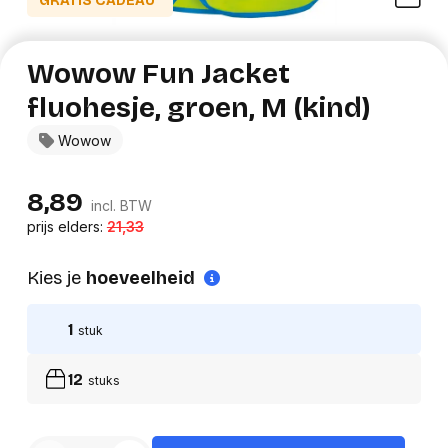
GRATIS CADEAU*
Wowow Fun Jacket
fluohesje, groen, M (kind)
Wowow
8,89
incl. BTW
prijs elders:
21,33
Kies je
hoeveelheid
1
stuk
12
stuks