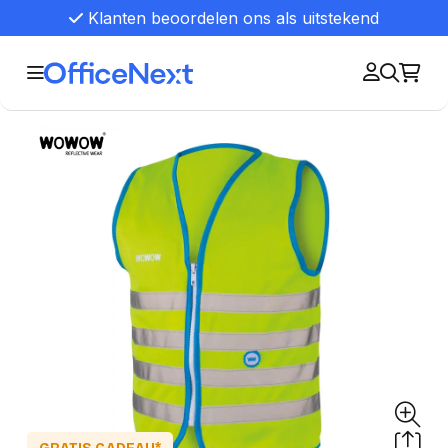
Klanten beoordelen ons als uitstekend