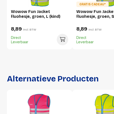
GRATIS CADEAU*
Gewicht
130 g
Wowow Fun Jacket
Wowow Fun Jacke
fluohesje, groen, L (kind)
fluohesje, groen, S
Verpakking
8,89
8,89
incl. BTW
incl. BTW
Per stuk
Direct
Direct
Leverbaar
Leverbaar
Hoeveelheid:
1 stuk
Breedte:
150 millimeter
Hoogte:
30 millimeter
Lengte:
210 millimeter
Alternatieve Producten
Gewicht:
130 gram
Per doos
Hoeveelheid:
12 stuks