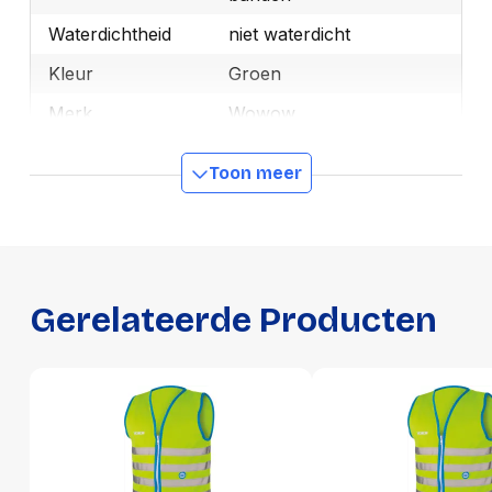
Waterdichtheid
niet waterdicht
Kleur
Groen
Merk
Wowow
OEMCode
011288
Toon meer
Manufacturer Part
011288
Number
Winddicht
Nee
GTIN
5420071112887
Gerelateerde Producten
Productformaat
Lengte
210 mm
Breedte
150 mm
Hoogte
30 mm