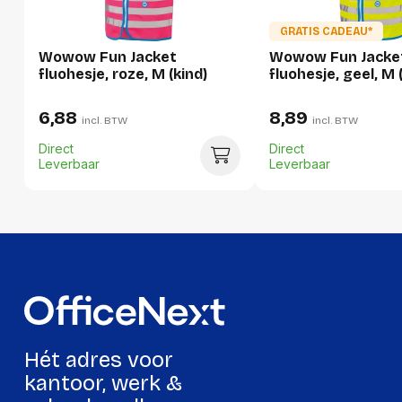
Breedte:
220 millimeter
GRATIS CADEAU*
Hoogte:
215 millimeter
Wowow Fun Jacket
Wowow Fun Jacke
Lengte:
325 millimeter
fluohesje, roze, M (kind)
fluohesje, geel, M 
Gewicht:
1814 gram
6,88
8,89
incl. BTW
incl. BTW
Direct
Direct
Leverbaar
Leverbaar
Hét adres voor
kantoor, werk &