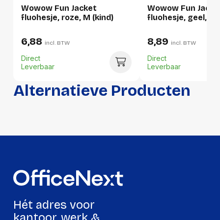
Wowow Fun Jacket
Wowow Fun Jacke
fluohesje, roze, M (kind)
fluohesje, geel, M 
Verpakking
6,88
8,89
incl. BTW
incl. BTW
Per stuk
Direct
Direct
Leverbaar
Leverbaar
Hoeveelheid:
1 stuk
Alternatieve Producten
Breedte:
150 millimeter
Hoogte:
30 millimeter
Lengte:
210 millimeter
Gewicht:
136 gram
Per doos
Hoeveelheid:
12 stuks
Hét adres voor
Breedte:
225 millimeter
kantoor, werk &