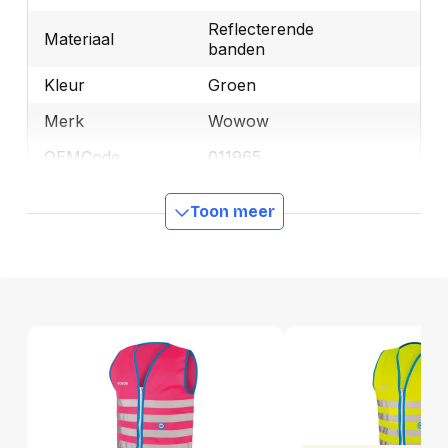
Reflecterende
Materiaal
banden
Kleur
Groen
Merk
Wowow
OEMCode
011965
Manufacturer Part
011965
Toon meer
Number
GTIN
5420071119657
Productformaat
Lengte
210 mm
Breedte
150 mm
Hoogte
30 mm