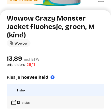
GRATIS CADEAU*
Wowow Crazy Monster
Jacket fluohesje, groen, M
(kind)
Wowow
13,89
incl. BTW
prijs elders:
26,11
Kies je
hoeveelheid
1
stuk
12
stuks