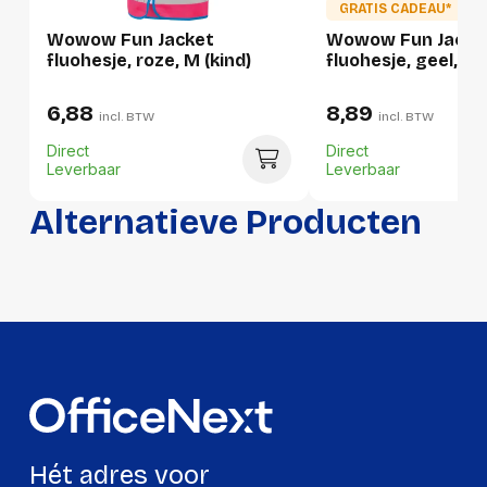
Gewicht
136 g
GRATIS CADEAU*
Wowow Fun Jacket
Wowow Fun Jacke
fluohesje, roze, M (kind)
fluohesje, geel, M 
Verpakking
6,88
8,89
incl. BTW
incl. BTW
Per stuk
Direct
Direct
Leverbaar
Leverbaar
Hoeveelheid:
1 stuk
Alternatieve Producten
Breedte:
150 millimeter
Hoogte:
30 millimeter
Lengte:
210 millimeter
Gewicht:
136 gram
Per doos
Hoeveelheid:
12 stuks
Hét adres voor
Breedte:
225 millimeter