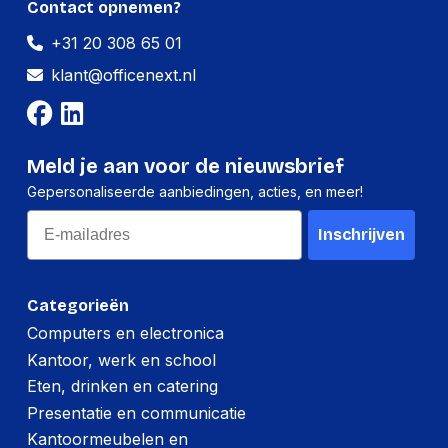
Contact opnemen?
Hoeveelheid:
1 stuk
+31 20 308 65 01
Breedte:
100 millimeter
klant@officenext.nl
Hoogte:
10 millimeter
Lengte:
160 millimeter
Gewicht:
24 gram
Meld je aan voor de nieuwsbrief
Gepersonaliseerde aanbiedingen, acties, en meer!
Per doos
Email
Inschrijven
Hoeveelheid:
42 stuks
Breedte:
205 millimeter
Categorieën
Hoogte:
185 millimeter
Computers en electronica
Kantoor, werk en school
Lengte:
315 millimeter
Eten, drinken en catering
Gewicht:
1116 gram
Presentatie en communicatie
Kantoormeubelen en