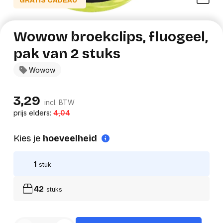
GRATIS CADEAU*
Wowow broekclips, fluogeel,
pak van 2 stuks
Wowow
3,29
incl. BTW
prijs elders:
4,04
Kies je
hoeveelheid
1
stuk
42
stuks