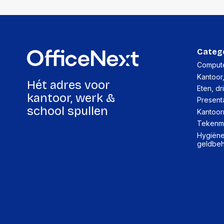
Categ
Compute
Kantoor
Hét adres voor
Eten, dr
kantoor, werk &
Present
school spullen
Kantoor
Tekenma
Hygiëne,
geldbe