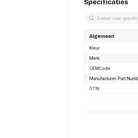
res
Specificaties
Laptopt
Beamer accesoires
elefonie en
Rugtass
es
Alles in Beamers en accesoires
Alles in 
en koffer
s, oortjes en
Netwerk en internet
ires
Algemeen
Mesh wifi systemen
Organi
 headsets
Bedrade routers
Muismatt
Kleur
oons
Draadloze routers
Documen
Netwerk extenders
Beeldsch
Merk
ens
Netwerk switches
Voet-, a
ccessoires
OEMCode
Netwerkkaarten
ruggens
eadsets, oortjes en
Netwerk transceiver modules
Toetsen
Manufacturer Part Num
es
Werkstat
Alles in Netwerk en internet
GTIN
Alles in 
Productformaat
Lengte
Breedte
Hoogte