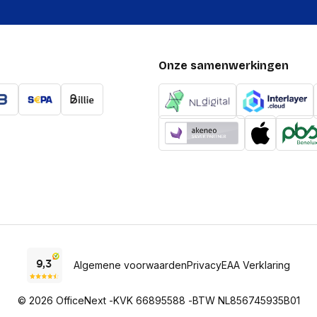
Onze samenwerkingen
Algemene voorwaarden
Privacy
EAA Verklaring
© 2026 OfficeNext -
KVK 66895588 -
BTW NL856745935B01