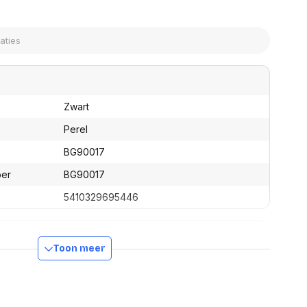
assen
(Point of Sale)
en
Mobiele pinautomaten
Laptoptassen, rugtassen
Alles in Betaaloplossingen POS
s
(Point of Sale)
satie en comfort
en en polssteunen
Zwart
tenhouders
ermfilters
Perel
rm- en
BG90017
teunen
bordlades
ber
BG90017
ions
5410329695446
Organisatie en comfort
Toon meer
330 mm
245 mm
225 mm