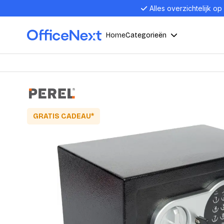
Alles overzichtelijk op
Home
Categorieën
Compu
Computers en electronica
Laptop
Kantoor, werk en school
GRATIS CADEAU*
Laptops
Desktop
Alles in 
Eten, drinken en catering
Barebon
Alles in L
Presentatie en communicatie
Monitor
Computer
Curved M
Kantoormeubelen en verlichting
Display p