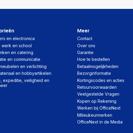
orieën
Meer
rs en electronica
Contact
, werk en school
Over ons
inken en catering
Garantie
atie en communicatie
Hoe te bestellen
meubelen en verlichting
Betaalmogelijkheden
teriaal en hobbyartikelen
Bezorginformatie
 expeditie, veiligheid en
Kortingscodes en acties
heer
Retourvoorwaarden
Veelgestelde Vragen
Kopen op Rekening
Werken bij OfficeNext
Milieukeurmerken
OfficeNext in de Media