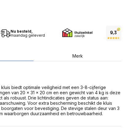
USB Sticks
 computer
Geheugenkaarten
ires
SSD behuizing
Computeraccessoires
Kaartlezers
Alles in Datadragers
Nu besteld,
ter
maandag geleverd
nenten
Data-opberging
enmodules
Voor CD/DVD
or
Merk
Alles in Data-opberging
arten
bord
Multimedia
r behuizing
Bluetooth Speakers
aarten
kluis biedt optimale veiligheid met een 3-8-cijferige
Mediaspelers
en
ngen van 20 x 31 x 20 cm en een gewicht van 4 kg is deze
DJ Gear
 als robuust. Drie lichtindicaties geven de status aan:
ekaarten
Fototoestellen
waarschuwing. Voor extra bescherming beschikt de kluis
schijfstations
Fotoprinter
en boorgaten voor bevestiging. De stevige stalen deur van 3
 Computer componenten
Fotocamera accessoires
mm waarborgen duurzaamheid en betrouwbaarheid.
Alles in Multimedia
tassen,
sen en koffers
Betaaloplossingen POS