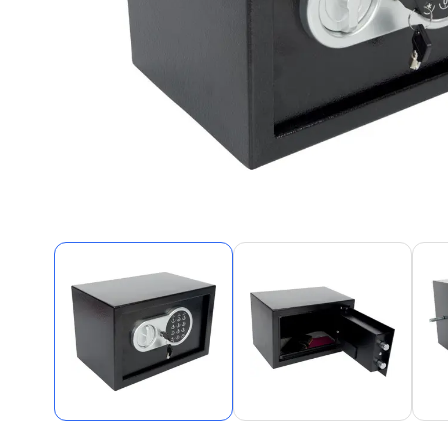
Alles in M
Tekenmateriaal en
hobbyartikelen
Tablets
Tablets
Hygiëne, expeditie, veiligheid en
Handtek
geldbeheer
Tabletto
Tabletbe
Tablet s
Pencil
Pencil ac
Alles in T
Telefon
accesso
Smartpho
Smartwat
accessor
A/V conf
Apple ka
Telecom 