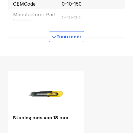
OEMCode
0-10-150
Manufacturer Part
0-10-150
Number
Lengte mes
9 mm
Toon meer
GTIN
3253560101503
Productformaat
Lengte
200 mm
Breedte
50 mm
Hoogte
10 mm
Gewicht
22 g
Stanley mes van 18 mm
Verpakking