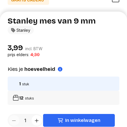
GRATIS CADEAU*
Stanley mes van 9 mm
Stanley
3,99
incl. BTW
prijs elders:
4,30
Kies je
hoeveelheid
1
stuk
12
stuks
In winkelwagen