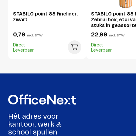
Hoeveelheid:
1 stuk
STABILO point 88 fineliner,
STABILO point 88 f
Breedte:
9 millimeter
zwart
Zebrui box, etui v
stuks in geassort
Hoogte:
9 millimeter
kleuren
0,79
22,99
incl. BTW
incl. BTW
Lengte:
167 millimeter
Direct
Direct
Gewicht:
6 gram
Leverbaar
Leverbaar
Per doos
Hoeveelheid:
10 stuks
Breedte:
45 millimeter
Hoogte:
178 millimeter
Lengte:
19 millimeter
Hét adres voor
Gewicht:
73 gram
kantoor, werk &
school spullen