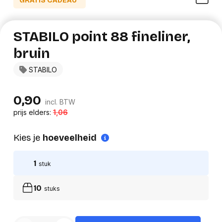
GRATIS CADEAU*
STABILO point 88 fineliner,
bruin
STABILO
0,90
incl. BTW
prijs elders:
1,06
Kies je
hoeveelheid
1
stuk
10
stuks