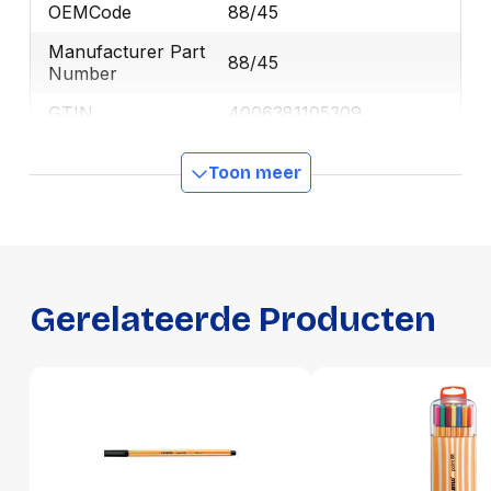
OEMCode
88/45
Manufacturer Part
88/45
Number
GTIN
4006381105309
Toon meer
Productformaat
Lengte
167 mm
Breedte
9 mm
Hoogte
9 mm
Gerelateerde Producten
Gewicht
6 g
Verpakking
Per stuk