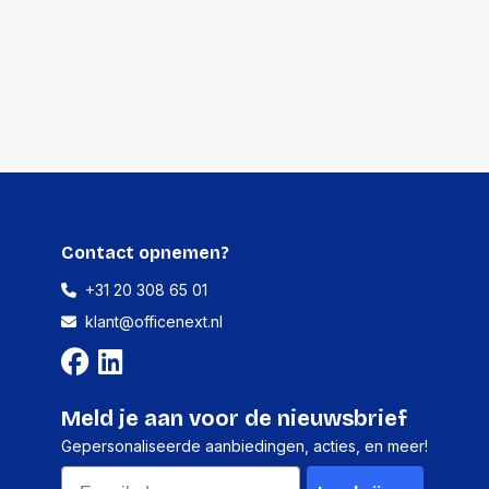
1 stuk
665 millimeter
40 millimeter
1060 millimeter
5900 gram
Contact opnemen?
+31 20 308 65 01
70 stuks
klant@officenext.nl
-
-
Meld je aan voor de nieuwsbrief
-
Gepersonaliseerde aanbiedingen, acties, en meer!
-
Email