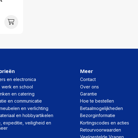
cm
Per stuk
Hoeveelheid:
Breedte:
Hoogte:
Lengte:
Gewicht:
orieën
Meer
Per pallet
rs en electronica
Contact
, werk en school
Over ons
Hoeveelheid:
inken en catering
Garantie
Breedte:
atie en communicatie
Hoe te bestellen
meubelen en verlichting
Betaalmogelijkheden
Hoogte:
teriaal en hobbyartikelen
Bezorginformatie
Lengte:
 expeditie, veiligheid en
Kortingscodes en acties
heer
Retourvoorwaarden
Gewicht:
Veelgestelde Vragen