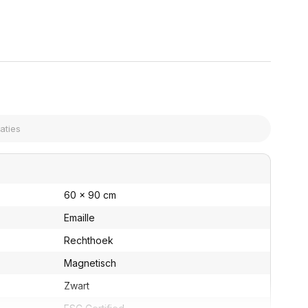
assen
(Point of Sale)
en
Mobiele pinautomaten
Laptoptassen, rugtassen
Alles in Betaaloplossingen POS
s
(Point of Sale)
satie en comfort
en en polssteunen
tenhouders
ermfilters
rm- en
teunen
bordlades
ions
60 x 90 cm
Organisatie en comfort
Emaille
Rechthoek
Magnetisch
Zwart