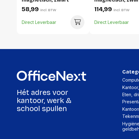
profiel, 60 x 90 cm
profiel, 90 x 120 
58,99
114,99
incl. BTW
incl. BTW
Direct Leverbaar
Direct Leverbaar
Categ
Compute
Kantoor
Hét adres voor
Eten, dr
kantoor, werk &
Present
school spullen
Kantoor
Tekenma
Hygiëne,
geldbe