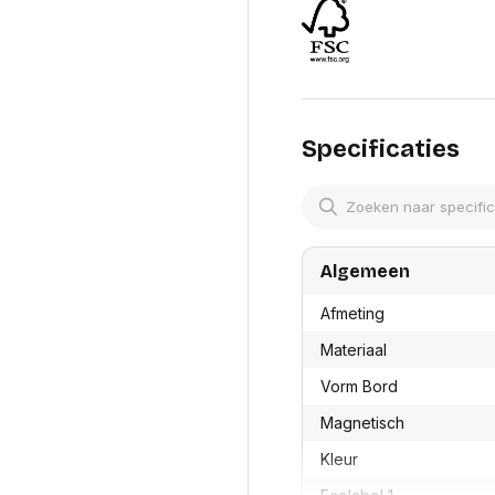
res
Laptopt
Beamer accesoires
elefonie en
Rugtass
es
Alles in Beamers en accesoires
Alles in 
en koffer
s, oortjes en
Netwerk en internet
ires
Mesh wifi systemen
Organi
Specificaties
 headsets
Bedrade routers
Muismatt
oons
Draadloze routers
Documen
Netwerk extenders
Beeldsch
ens
Netwerk switches
Voet-, a
ccessoires
Netwerkkaarten
ruggens
Algemeen
eadsets, oortjes en
Netwerk transceiver modules
Toetsen
es
Werkstat
Alles in Netwerk en internet
Afmeting
Alles in 
Materiaal
Vorm Bord
Magnetisch
Kleur