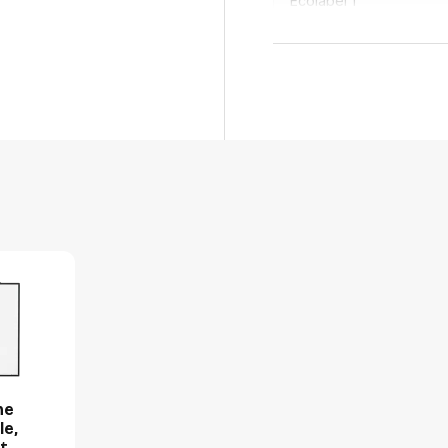
Ecolabel 1
Merk
OEMCode
Manufacturer Part Num
Ecologisch
GTIN
Productformaat
Lengte
Breedte
Hoogte
Gewicht
ne
Verpakking
le,
t