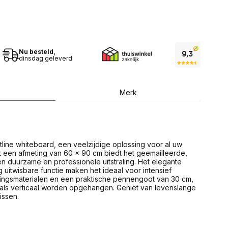
USB Sticks
 computer
Geheugenkaarten
ires
SSD behuizing
Computeraccessoires
Kaartlezers
Alles in Datadragers
Nu besteld,
ter
dinsdag geleverd
nenten
Data-opberging
enmodules
Voor CD/DVD
or
Merk
Alles in Data-opberging
arten
bord
Multimedia
r behuizing
Bluetooth Speakers
aarten
tline whiteboard, een veelzijdige oplossing voor al uw
Mediaspelers
en
 een afmeting van 60 x 90 cm biedt het geemailleerde,
DJ Gear
 duurzame en professionele uitstraling. Het elegante
ekaarten
Fototoestellen
 uitwisbare functie maken het ideaal voor intensief
schijfstations
Fotoprinter
igingsmaterialen en een praktische pennengoot van 30 cm,
 Computer componenten
Fotocamera accessoires
 als verticaal worden opgehangen. Geniet van levenslange
issen.
Alles in Multimedia
tassen,
sen en koffers
Betaaloplossingen POS