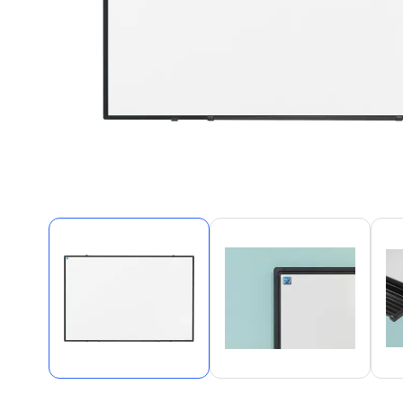
Alles in M
Tekenmateriaal en
hobbyartikelen
Tablets
Tablets
Hygiëne, expeditie, veiligheid en
Handtek
geldbeheer
Tabletto
Tabletbe
Tablet s
Pencil
Pencil ac
Alles in T
Telefon
accesso
Smartpho
Smartwat
accessor
A/V conf
Apple ka
Telecom 