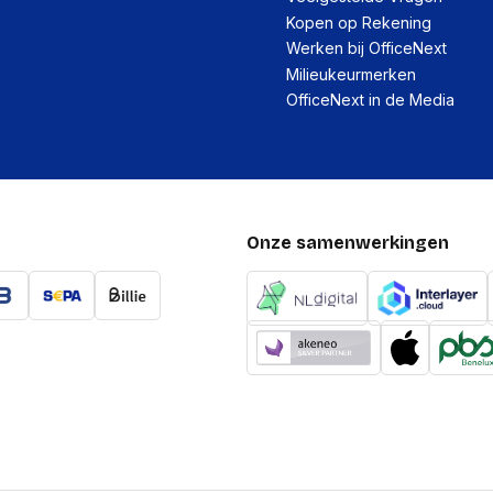
Kopen op Rekening
Werken bij OfficeNext
Milieukeurmerken
OfficeNext in de Media
Onze samenwerkingen