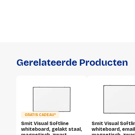
Gerelateerde Producten
GRATIS CADEAU*
Smit Visual Softline
Smit Visual Softli
whiteboard, gelakt staal,
whiteboard, email
magnetisch, zwart
magnetisch, zwar