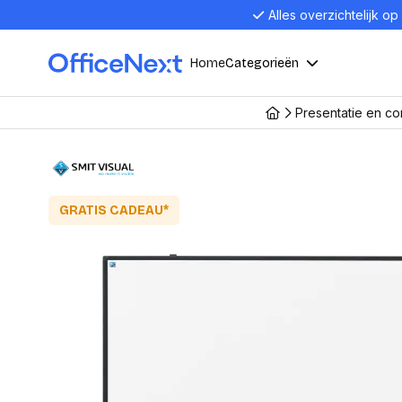
Alles overzichtelijk op
Home
Categorieën
Presentatie en c
Compu
Computers en electronica
Laptop
Kantoor, werk en school
Laptops
GRATIS CADEAU*
Desktop
Alles in 
Eten, drinken en catering
Barebon
Alles in L
Presentatie en communicatie
Monitor
Computer
Curved M
Kantoormeubelen en verlichting
Display p